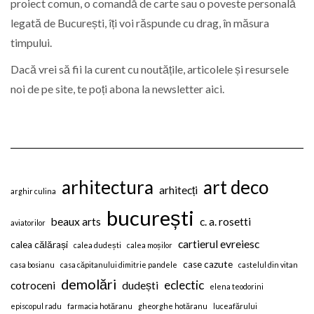
proiect comun, o comandă de carte sau o poveste personală
legată de București, îți voi răspunde cu drag, în măsura
timpului.
Dacă vrei să fii la curent cu noutățile, articolele și resursele
noi de pe site, te poți abona la newsletter aici.
arhitectura
art deco
arhitecți
arghir culina
bucurești
beaux arts
c. a. rosetti
aviatorilor
cartierul evreiesc
calea călărași
calea dudești
calea moșilor
case cazute
casa bosianu
casa căpitanului dimitrie pandele
castelul din vitan
demolări
eclectic
cotroceni
dudești
elena teodorini
episcopul radu
farmacia hotăranu
gheorghe hotăranu
luceafărului