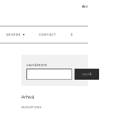
FACEBOOK
INSTAGRAM
DESPRE
CONTACT
CAUTĂ PE SITE
CAUTĂ
Arhivă
AUGUST 2026