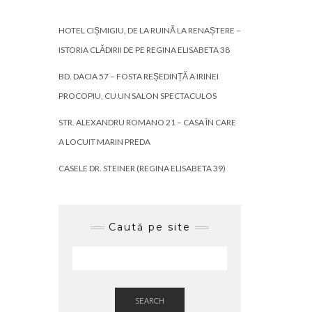
HOTEL CIȘMIGIU, DE LA RUINĂ LA RENAȘTERE –
ISTORIA CLĂDIRII DE PE REGINA ELISABETA 38
BD. DACIA 57 – FOSTA REȘEDINȚĂ A IRINEI
PROCOPIU, CU UN SALON SPECTACULOS
STR. ALEXANDRU ROMANO 21 – CASA ÎN CARE
A LOCUIT MARIN PREDA
CASELE DR. STEINER (REGINA ELISABETA 39)
Caută pe site
SEARCH