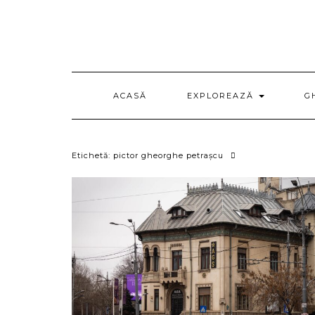
Skip
to
content
ACASĂ
EXPLOREAZĂ
G
Etichetă:
pictor gheorghe petrașcu