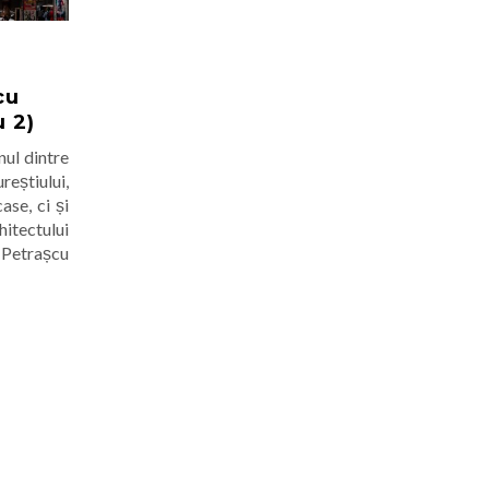
cu
u 2)
nul dintre
reștiului,
ase, ci și
itectului
 Petrașcu