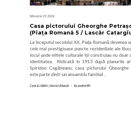
februarie 19, 2026
Casa pictorului Gheorghe Petraș
(Piața Romană 5 / Lascăr Catargi
La începutul secolului XX, Piața Romană devenea u
cele mai prestigioase puncte rezidențiale ale Bucu
locul unde elitele culturale își construiau nu doar c
identitatea. Ridicată în 1913 după planurile arh
Spiridon Cegăneanu, casa pictorului Gheorghe
este parte dintr-un ansamblu familial
…
Case & clădiri
,
Istorie Urbană
-
by
andrei90