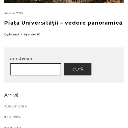
iunie 26, 2019
Piața Universității – vedere panoramică
Explorează
-
by
andrei90
CAUTĂ PE SITE
CAUTĂ
Arhivă
AUGUST 2026
IULIE 2026
IUNIE 2026