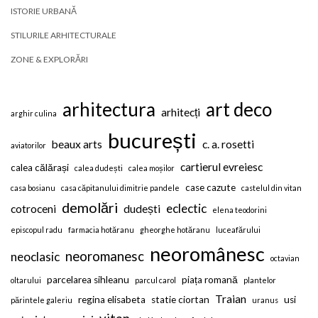
ISTORIE URBANĂ
STILURILE ARHITECTURALE
ZONE & EXPLORĂRI
arhitectura
art deco
arhitecți
arghir culina
bucurești
beaux arts
c. a. rosetti
aviatorilor
cartierul evreiesc
calea călărași
calea dudești
calea moșilor
case cazute
casa bosianu
casa căpitanului dimitrie pandele
castelul din vitan
demolări
eclectic
cotroceni
dudești
elena teodorini
episcopul radu
farmacia hotăranu
gheorghe hotăranu
luceafărului
neoromânesc
neoromanesc
neoclasic
octavian
parcelarea sihleanu
piața romană
oltarului
parcul carol
plantelor
Traian
regina elisabeta
statie ciortan
usi
părintele galeriu
uranus