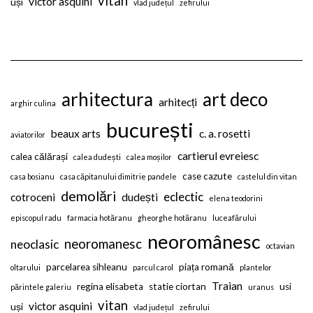
vitan
victor asquini
uși
vlad județul
zefirului
arhitectura
art deco
arhitecți
arghir culina
bucurești
beaux arts
c. a. rosetti
aviatorilor
cartierul evreiesc
calea călărași
calea dudești
calea moșilor
case cazute
casa bosianu
casa căpitanului dimitrie pandele
castelul din vitan
demolări
eclectic
cotroceni
dudești
elena teodorini
episcopul radu
farmacia hotăranu
gheorghe hotăranu
luceafărului
neoromânesc
neoromanesc
neoclasic
octavian
parcelarea sihleanu
piața romană
oltarului
parcul carol
plantelor
Traian
regina elisabeta
statie ciortan
usi
părintele galeriu
uranus
vitan
victor asquini
uși
vlad județul
zefirului