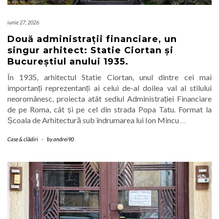
iunie 27, 2026
Două administrații financiare, un
singur arhitect: Statie Ciortan și
Bucureștiul anului 1935.
În 1935, arhitectul Statie Ciortan, unul dintre cei mai
importanți reprezentanți ai celui de-al doilea val al stilului
neoromânesc, proiecta atât sediul Administrației Financiare
de pe Roma, cât și pe cel din strada Popa Tatu. Format la
Școala de Arhitectură sub îndrumarea lui Ion Mincu
…
Case & clădiri
-
by
andrei90