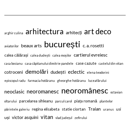
arhitectura
art deco
arhitecți
arghir culina
bucurești
beaux arts
c. a. rosetti
aviatorilor
cartierul evreiesc
calea călărași
calea dudești
calea moșilor
case cazute
casa bosianu
casa căpitanului dimitrie pandele
castelul din vitan
demolări
eclectic
cotroceni
dudești
elena teodorini
episcopul radu
farmacia hotăranu
gheorghe hotăranu
luceafărului
neoromânesc
neoromanesc
neoclasic
octavian
parcelarea sihleanu
piața romană
oltarului
parcul carol
plantelor
Traian
regina elisabeta
statie ciortan
usi
părintele galeriu
uranus
vitan
victor asquini
uși
vlad județul
zefirului