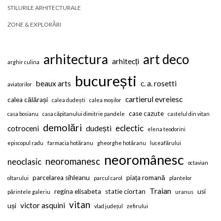
STILURILE ARHITECTURALE
ZONE & EXPLORĂRI
arhitectura
art deco
arhitecți
arghir culina
bucurești
beaux arts
c. a. rosetti
aviatorilor
cartierul evreiesc
calea călărași
calea dudești
calea moșilor
case cazute
casa bosianu
casa căpitanului dimitrie pandele
castelul din vitan
demolări
eclectic
cotroceni
dudești
elena teodorini
episcopul radu
farmacia hotăranu
gheorghe hotăranu
luceafărului
neoromânesc
neoromanesc
neoclasic
octavian
parcelarea sihleanu
piața romană
oltarului
parcul carol
plantelor
Traian
regina elisabeta
statie ciortan
usi
părintele galeriu
uranus
vitan
victor asquini
uși
vlad județul
zefirului