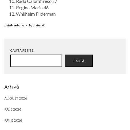
Radu Calomfirescu 7
Regina Maria 46
Whilhelm Filderman
Detalii urbane
-
by
andrei90
CAUTĂ PE SITE
CAUTĂ
Arhivă
AUGUST 2026
IULIE 2026
IUNIE 2026