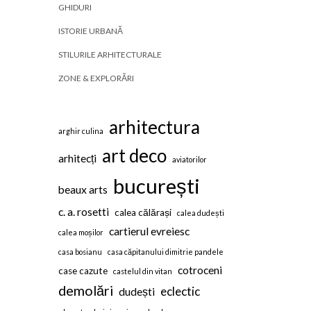
GHIDURI
ISTORIE URBANĂ
STILURILE ARHITECTURALE
ZONE & EXPLORĂRI
arhitectura
arghir culina
art deco
arhitecți
aviatorilor
bucurești
beaux arts
c. a. rosetti
calea călărași
calea dudești
cartierul evreiesc
calea moșilor
casa bosianu
casa căpitanului dimitrie pandele
cotroceni
case cazute
castelul din vitan
demolări
eclectic
dudești