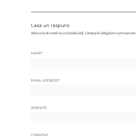
Lasă un răspuns
Adresa ta de email nu va fi publicată.
Câmpurile obligatorii sunt marcate
NAME
*
EMAIL ADDRESS
*
WEBSITE
COMMENT