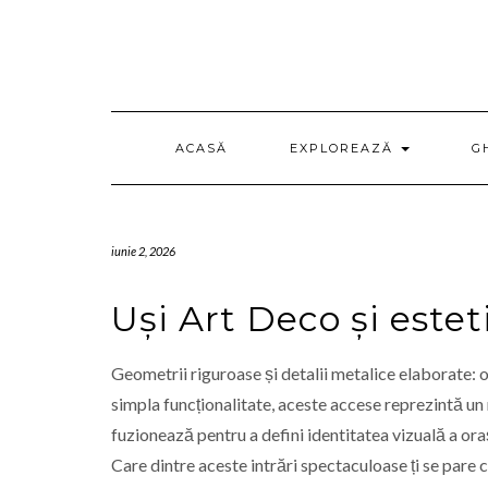
Skip
to
content
ACASĂ
EXPLOREAZĂ
G
iunie 2, 2026
Uși Art Deco și estet
Geometrii riguroase și detalii metalice elaborate: o
simpla funcționalitate, aceste accese reprezintă un
fuzionează pentru a defini identitatea vizuală a ora
Care dintre aceste intrări spectaculoase ți se pare