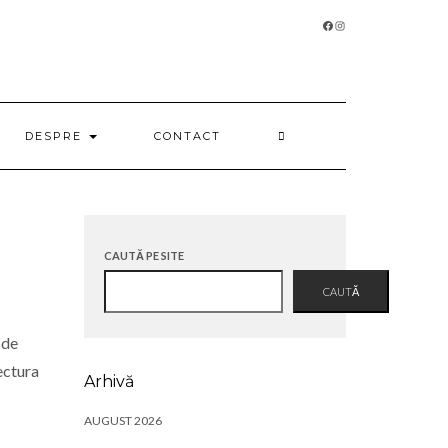
FACEBOOK
INSTAGRAM
DESPRE
CONTACT
CAUTĂ PE SITE
CAUTĂ
 de
ectura
Arhivă
AUGUST 2026