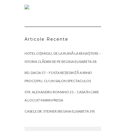
Articole Recente
HOTEL CIȘMIGIU, DE LA RUINĂ LA RENAȘTERE –
ISTORIA CLĂDIRII DE PE REGINA ELISABETA 38
BD. DACIA 57 – FOSTA REȘEDINȚĂ A IRINEI
PROCOPIU, CU UN SALON SPECTACULOS
STR. ALEXANDRU ROMANO 21 – CASA ÎN CARE
A LOCUIT MARIN PREDA
CASELE DR. STEINER (REGINA ELISABETA 39)