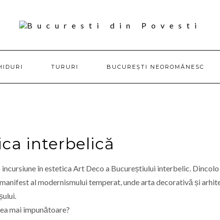
HIDURI
TURURI
BUCUREȘTI NEOROMÂNESC
ica interbelică
 incursiune în estetica Art Deco a Bucureștiului interbelic. Dincolo
 manifest al modernismului temperat, unde arta decorativă și arhit
șului.
 cea mai impunătoare?