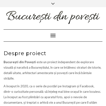
FACEBOOK
INSTAGRAM
Skip
Toggle
header
to
content
Toggle Navigation
Despre proiect
București din Povești
este un proiect independent de explorare
vizuală și narativă a Bucureștiului, în care se întâlnesc straturi de istorie,
detalii uitate, arhitecturi amestecate și povești care încă bântuie
străzile.
A început în 2020, ca o serie de postări pe Instagram și Facebook,
dintr-o curiozitate personală: să înțeleg mai bine orașul în care locuiesc.
La început au fost plimbări cu aparatul foto, apoi o nevoie de
documentare, și treptat o arhivă vie a unui București pe care îl uităm