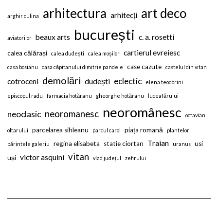
arhitectura
art deco
arhitecți
arghir culina
bucurești
beaux arts
c. a. rosetti
aviatorilor
cartierul evreiesc
calea călărași
calea dudești
calea moșilor
case cazute
casa bosianu
casa căpitanului dimitrie pandele
castelul din vitan
demolări
eclectic
cotroceni
dudești
elena teodorini
episcopul radu
farmacia hotăranu
gheorghe hotăranu
luceafărului
neoromânesc
neoromanesc
neoclasic
octavian
parcelarea sihleanu
piața romană
oltarului
parcul carol
plantelor
Traian
regina elisabeta
statie ciortan
usi
părintele galeriu
uranus
vitan
victor asquini
uși
vlad județul
zefirului