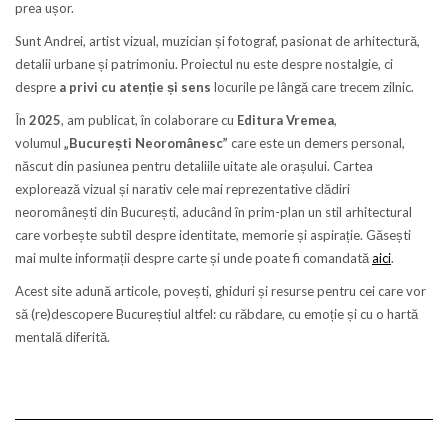
prea ușor.
Sunt Andrei, artist vizual, muzician și fotograf, pasionat de arhitectură,
detalii urbane și patrimoniu. Proiectul nu este despre nostalgie, ci
despre
a privi cu atenție și sens
locurile pe lângă care trecem zilnic.
În
2025
, am publicat, în colaborare cu
Editura Vremea
,
volumul
„București Neoromânesc”
care este un demers personal,
născut din pasiunea pentru detaliile uitate ale orașului. Cartea
explorează vizual și narativ cele mai reprezentative clădiri
neoromânești din București, aducând în prim-plan un stil arhitectural
care vorbește subtil despre identitate, memorie și aspirație. Găsești
mai multe informații despre carte și unde poate fi comandată
aici
.
Acest site adună articole, povești, ghiduri și resurse pentru cei care vor
să (re)descopere Bucureștiul altfel: cu răbdare, cu emoție și cu o hartă
mentală diferită.