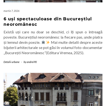
martie 7, 2026
6 uși spectaculoase din Bucureștiul
neoromânesc
Există uși care nu doar se deschid, ci îți spun o întreagă
poveste. Bucureștiul neoromânesc la fiecare pas, unde piatra
și lemnul devin poezie.
Mai multe detalii despre aceste
bijuterii arhitecturale se pot găsi în volumul foto-documentar
„București Neoromânesc”(Editura Vremea, 2025).
Detalii urbane
-
by
andrei90