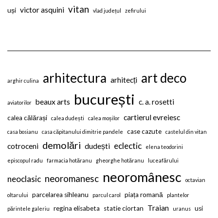
vitan
victor asquini
uși
vlad județul
zefirului
arhitectura
art deco
arhitecți
arghir culina
bucurești
beaux arts
c. a. rosetti
aviatorilor
cartierul evreiesc
calea călărași
calea dudești
calea moșilor
case cazute
casa bosianu
casa căpitanului dimitrie pandele
castelul din vitan
demolări
eclectic
cotroceni
dudești
elena teodorini
episcopul radu
farmacia hotăranu
gheorghe hotăranu
luceafărului
neoromânesc
neoromanesc
neoclasic
octavian
parcelarea sihleanu
piața romană
oltarului
parcul carol
plantelor
Traian
regina elisabeta
statie ciortan
usi
părintele galeriu
uranus