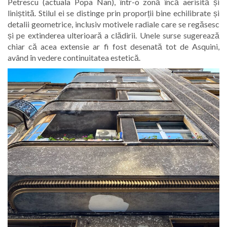
Petrescu (actuala Popa Nan), într-o zonă încă aerisită și
liniștită. Stilul ei se distinge prin proporții bine echilibrate și
detalii geometrice, inclusiv motivele radiale care se regăsesc
și pe extinderea ulterioară a clădirii. Unele surse sugerează
chiar că acea extensie ar fi fost desenată tot de Asquini,
având în vedere continuitatea estetică.