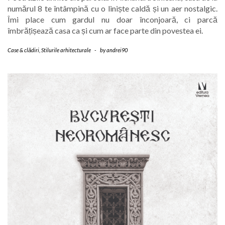
numărul 8 te întâmpină cu o liniște caldă și un aer nostalgic.
Îmi place cum gardul nu doar înconjoară, ci parcă
îmbrățișează casa ca și cum ar face parte din povestea ei.
Case & clădiri
,
Stilurile arhitecturale
-
by
andrei90