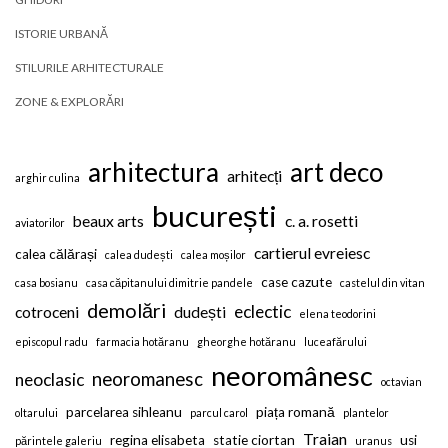
ISTORIE URBANĂ
STILURILE ARHITECTURALE
ZONE & EXPLORĂRI
arhitectura
art deco
arhitecți
arghir culina
bucurești
beaux arts
c. a. rosetti
aviatorilor
cartierul evreiesc
calea călărași
calea dudești
calea moșilor
case cazute
casa bosianu
casa căpitanului dimitrie pandele
castelul din vitan
demolări
eclectic
cotroceni
dudești
elena teodorini
episcopul radu
farmacia hotăranu
gheorghe hotăranu
luceafărului
neoromânesc
neoromanesc
neoclasic
octavian
parcelarea sihleanu
piața romană
oltarului
parcul carol
plantelor
Traian
regina elisabeta
statie ciortan
usi
părintele galeriu
uranus