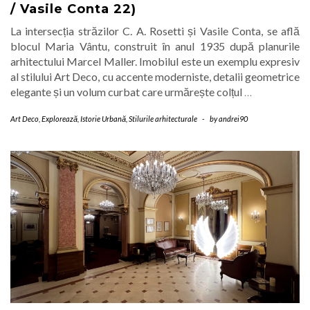
/ Vasile Conta 22)
La intersecția străzilor C. A. Rosetti și Vasile Conta, se află
blocul Maria Vântu, construit în anul 1935 după planurile
arhitectului Marcel Maller. Imobilul este un exemplu expresiv
al stilului Art Deco, cu accente moderniste, detalii geometrice
elegante și un volum curbat care urmărește colțul
…
Art Deco
,
Explorează
,
Istorie Urbană
,
Stilurile arhitecturale
-
by
andrei90