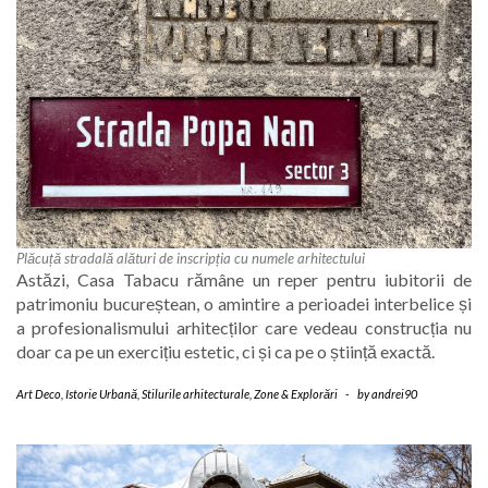
Plăcuță stradală alături de inscripția cu numele arhitectului
Astăzi, Casa Tabacu rămâne un reper pentru iubitorii de
patrimoniu bucureștean, o amintire a perioadei interbelice și
a profesionalismului arhitecților care vedeau construcția nu
doar ca pe un exercițiu estetic, ci și ca pe o știință exactă.
Art Deco
,
Istorie Urbană
,
Stilurile arhitecturale
,
Zone & Explorări
-
by
andrei90