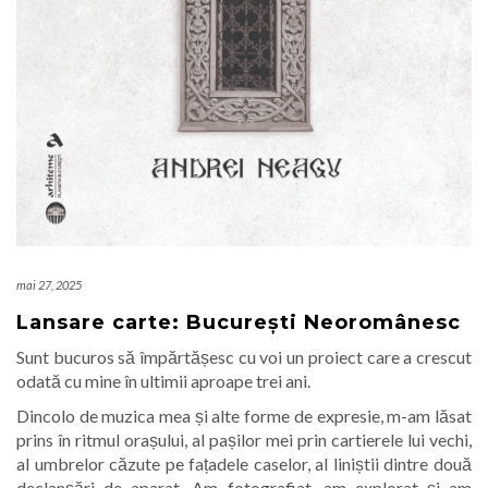
mai 27, 2025
Lansare carte: București Neoromânesc
Sunt bucuros să împărtășesc cu voi un proiect care a crescut
odată cu mine în ultimii aproape trei ani.
Dincolo de muzica mea și alte forme de expresie, m-am lăsat
prins în ritmul orașului, al pașilor mei prin cartierele lui vechi,
al umbrelor căzute pe fațadele caselor, al liniștii dintre două
declanșări de aparat. Am fotografiat, am explorat și am