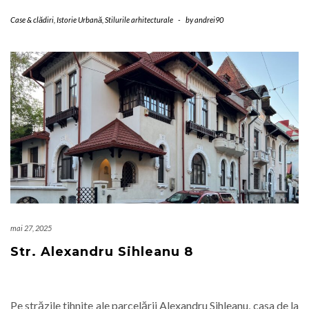
Case & clădiri
,
Istorie Urbană
,
Stilurile arhitecturale
-
by
andrei90
mai 27, 2025
Str. Alexandru Sihleanu 8
Pe străzile tihnite ale parcelării Alexandru Sihleanu, casa de la