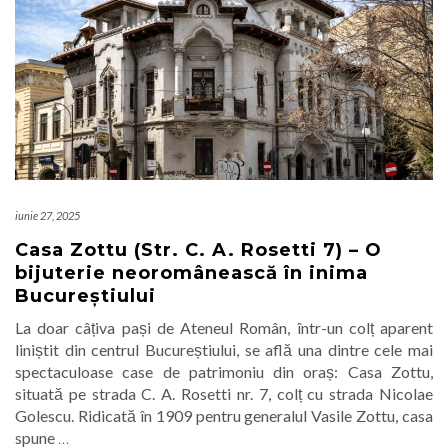
iunie 27, 2025
Casa Zottu (Str. C. A. Rosetti 7) – O
bijuterie neoromânească în inima
Bucureștiului
La doar câțiva pași de Ateneul Român, într-un colț aparent
liniștit din centrul Bucureștiului, se află una dintre cele mai
spectaculoase case de patrimoniu din oraș: Casa Zottu,
situată pe strada C. A. Rosetti nr. 7, colț cu strada Nicolae
Golescu. Ridicată în 1909 pentru generalul Vasile Zottu, casa
spune
…