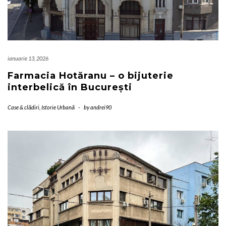
ianuarie 13, 2026
Farmacia Hotăranu – o bijuterie
interbelică în București
Case & clădiri
,
Istorie Urbană
-
by
andrei90