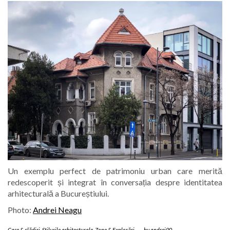
Un exemplu perfect de patrimoniu urban care merită
redescoperit și integrat în conversația despre identitatea
arhitecturală a Bucureștiului.
Photo:
Andrei Neagu
Case & clădiri
,
Stilurile arhitecturale
,
Zone & Explorări
-
by
andrei90