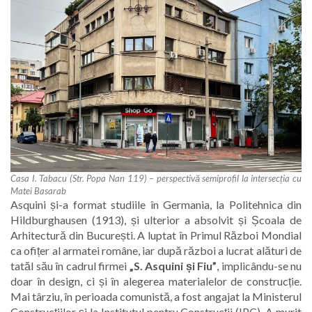
Casa I. Tabacu (Str. Popa Nan 119) – perspectivă semiprofil la intersecția cu
Matei Basarab
Asquini și-a format studiile în Germania, la Politehnica din
Hildburghausen (1913), și ulterior a absolvit și Școala de
Arhitectură din București. A luptat în Primul Război Mondial
ca ofițer al armatei române, iar după război a lucrat alături de
tatăl său în cadrul firmei
„S. Asquini și Fiu”
, implicându-se nu
doar în design, ci și în alegerea materialelor de construcție.
Mai târziu, în perioada comunistă, a fost angajat la Ministerul
Construcțiilor și la Institutul pentru Construcții (IPC). A murit