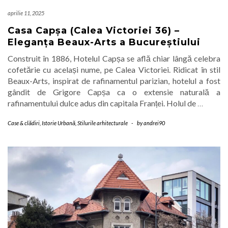
aprilie 11, 2025
Casa Capșa (Calea Victoriei 36) –
Eleganța Beaux-Arts a Bucureștiului
Construit în 1886, Hotelul Capșa se află chiar lângă celebra
cofetărie cu același nume, pe Calea Victoriei. Ridicat în stil
Beaux-Arts, inspirat de rafinamentul parizian, hotelul a fost
gândit de Grigore Capșa ca o extensie naturală a
rafinamentului dulce adus din capitala Franței. Holul de
…
Case & clădiri
,
Istorie Urbană
,
Stilurile arhitecturale
-
by
andrei90