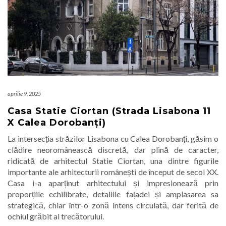
aprilie 9, 2025
Casa Statie Ciortan (Strada Lisabona 11
X Calea Dorobanți)
La intersecția străzilor Lisabona cu Calea Dorobanți, găsim o
clădire neoromânească discretă, dar plină de caracter,
ridicată de arhitectul Statie Ciortan, una dintre figurile
importante ale arhitecturii românești de început de secol XX.
Casa i-a aparținut arhitectului și impresionează prin
proporțiile echilibrate, detaliile fațadei și amplasarea sa
strategică, chiar într-o zonă intens circulată, dar ferită de
ochiul grăbit al trecătorului.