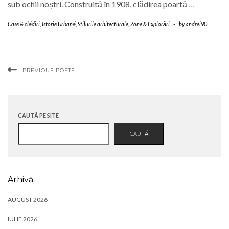
sub ochii noștri. Construită în 1908, clădirea poartă
…
Case & clădiri
,
Istorie Urbană
,
Stilurile arhitecturale
,
Zone & Explorări
-
by
andrei90
PREVIOUS POSTS
CAUTĂ PE SITE
CAUTĂ
Arhivă
AUGUST 2026
IULIE 2026