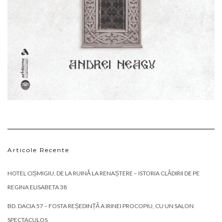
Articole Recente
HOTEL CIȘMIGIU, DE LA RUINĂ LA RENAȘTERE – ISTORIA CLĂDIRII DE PE
REGINA ELISABETA 38
BD. DACIA 57 – FOSTA REȘEDINȚĂ A IRINEI PROCOPIU, CU UN SALON
SPECTACULOS