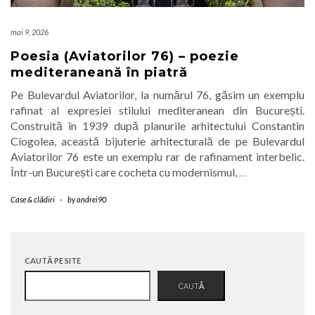
mai 9, 2026
Poesia (Aviatorilor 76) – poezie
mediteraneană în piatră
Pe Bulevardul Aviatorilor, la numărul 76, găsim un exemplu
rafinat al expresiei stilului mediteranean din București.
Construită în 1939 după planurile arhitectului Constantin
Ciogolea, această bijuterie arhitecturală de pe Bulevardul
Aviatorilor 76 este un exemplu rar de rafinament interbelic.
Într-un București care cocheta cu modernismul,
…
Case & clădiri
-
by
andrei90
CAUTĂ PE SITE
CAUTĂ