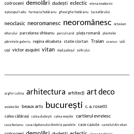
demolări
eclectic
cotroceni
dudești
elena teodorini
episcopul radu
farmacia hotăranu
gheorghe hotăranu
luceafărului
neoromânesc
neoromanesc
neoclasic
octavian
parcelarea sihleanu
piața romană
oltarului
parcul carol
plantelor
Traian
regina elisabeta
statie ciortan
usi
părintele galeriu
uranus
vitan
victor asquini
uși
vlad județul
zefirului
arhitectura
art deco
arhitecți
arghir culina
bucurești
beaux arts
c. a. rosetti
aviatorilor
cartierul evreiesc
calea călărași
calea dudești
calea moșilor
case cazute
casa bosianu
casa căpitanului dimitrie pandele
castelul din vitan
demolări
eclectic
cotroceni
dudești
elena teodorini