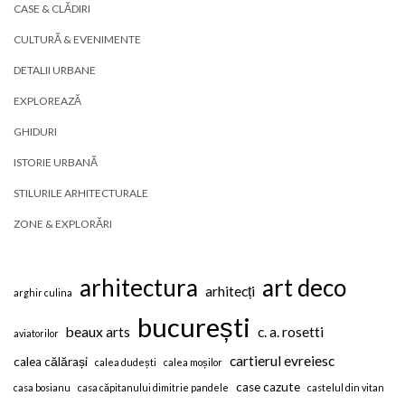
CASE & CLĂDIRI
CULTURĂ & EVENIMENTE
DETALII URBANE
EXPLOREAZĂ
GHIDURI
ISTORIE URBANĂ
STILURILE ARHITECTURALE
ZONE & EXPLORĂRI
arhitectura
art deco
arhitecți
arghir culina
bucurești
beaux arts
c. a. rosetti
aviatorilor
cartierul evreiesc
calea călărași
calea dudești
calea moșilor
case cazute
casa bosianu
casa căpitanului dimitrie pandele
castelul din vitan