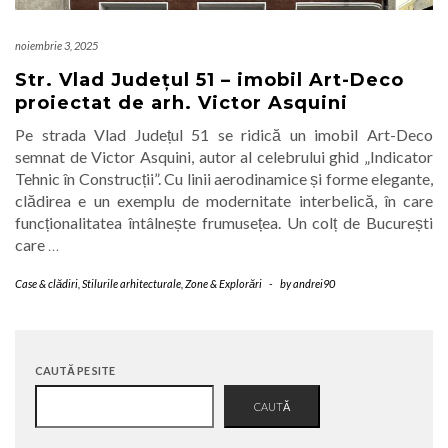
noiembrie 3, 2025
Str. Vlad Județul 51 – imobil Art-Deco
proiectat de arh. Victor Asquini
Pe strada Vlad Județul 51 se ridică un imobil Art-Deco
semnat de Victor Asquini, autor al celebrului ghid „Indicator
Tehnic în Construcții”. Cu linii aerodinamice și forme elegante,
clădirea e un exemplu de modernitate interbelică, în care
funcționalitatea întâlnește frumusețea. Un colț de București
care
…
Case & clădiri
,
Stilurile arhitecturale
,
Zone & Explorări
-
by
andrei90
CAUTĂ PE SITE
CAUTĂ