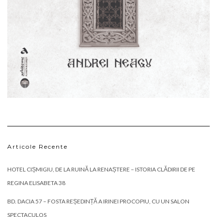
Articole Recente
HOTEL CIȘMIGIU, DE LA RUINĂ LA RENAȘTERE – ISTORIA CLĂDIRII DE PE
REGINA ELISABETA 38
BD. DACIA 57 – FOSTA REȘEDINȚĂ A IRINEI PROCOPIU, CU UN SALON
SPECTACULOS