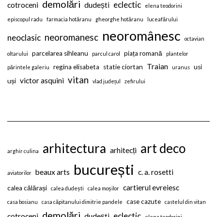
demolări
eclectic
cotroceni
dudești
elena teodorini
episcopul radu
farmacia hotăranu
gheorghe hotăranu
luceafărului
neoromânesc
neoromanesc
neoclasic
octavian
parcelarea sihleanu
piața romană
oltarului
parcul carol
plantelor
Traian
regina elisabeta
statie ciortan
usi
părintele galeriu
uranus
vitan
victor asquini
uși
vlad județul
zefirului
arhitectura
art deco
arhitecți
arghir culina
bucurești
beaux arts
c. a. rosetti
aviatorilor
cartierul evreiesc
calea călărași
calea dudești
calea moșilor
case cazute
casa bosianu
casa căpitanului dimitrie pandele
castelul din vitan
demolări
eclectic
cotroceni
dudești
elena teodorini