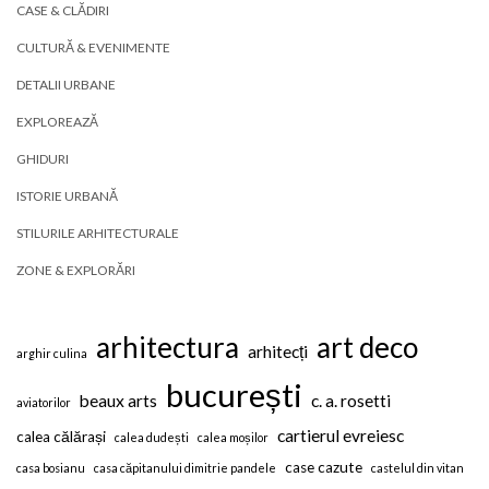
CASE & CLĂDIRI
CULTURĂ & EVENIMENTE
DETALII URBANE
EXPLOREAZĂ
GHIDURI
ISTORIE URBANĂ
STILURILE ARHITECTURALE
ZONE & EXPLORĂRI
arhitectura
art deco
arhitecți
arghir culina
bucurești
beaux arts
c. a. rosetti
aviatorilor
cartierul evreiesc
calea călărași
calea dudești
calea moșilor
case cazute
casa bosianu
casa căpitanului dimitrie pandele
castelul din vitan