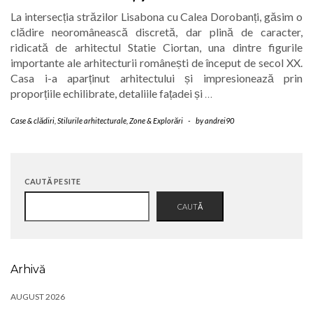
La intersecția străzilor Lisabona cu Calea Dorobanți, găsim o
clădire neoromânească discretă, dar plină de caracter,
ridicată de arhitectul Statie Ciortan, una dintre figurile
importante ale arhitecturii românești de început de secol XX.
Casa i-a aparținut arhitectului și impresionează prin
proporțiile echilibrate, detaliile fațadei și
…
Case & clădiri
,
Stilurile arhitecturale
,
Zone & Explorări
-
by
andrei90
CAUTĂ PE SITE
CAUTĂ
Arhivă
AUGUST 2026