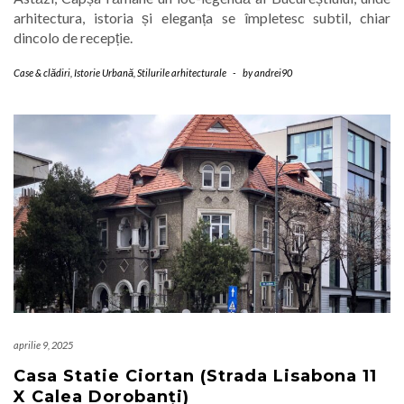
arhitectura, istoria și eleganța se împletesc subtil, chiar
dincolo de recepție.
Case & clădiri
,
Istorie Urbană
,
Stilurile arhitecturale
-
by
andrei90
aprilie 9, 2025
Casa Statie Ciortan (Strada Lisabona 11
X Calea Dorobanți)