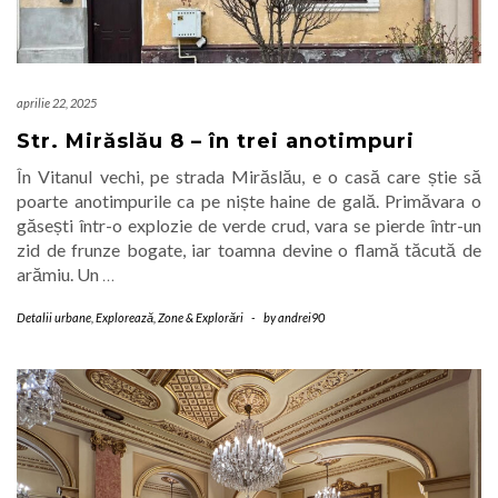
aprilie 22, 2025
Str. Mirăslău 8 – în trei anotimpuri
În Vitanul vechi, pe strada Mirăslău, e o casă care știe să
poarte anotimpurile ca pe niște haine de gală. Primăvara o
găsești într-o explozie de verde crud, vara se pierde într-un
zid de frunze bogate, iar toamna devine o flamă tăcută de
arămiu. Un
…
Detalii urbane
,
Explorează
,
Zone & Explorări
-
by
andrei90