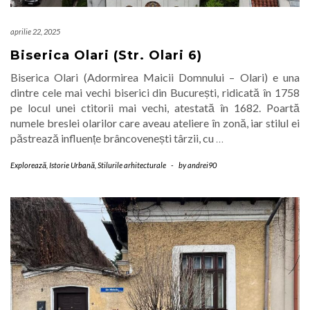
aprilie 22, 2025
Biserica Olari (Str. Olari 6)
Biserica Olari (Adormirea Maicii Domnului – Olari) e una
dintre cele mai vechi biserici din București, ridicată în 1758
pe locul unei ctitorii mai vechi, atestată în 1682. Poartă
numele breslei olarilor care aveau ateliere în zonă, iar stilul ei
păstrează influențe brâncovenești târzii, cu
…
Explorează
,
Istorie Urbană
,
Stilurile arhitecturale
-
by
andrei90