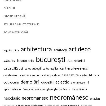
EXPLOREAZĂ
GHIDURI
ISTORIE URBANĂ
STILURILE ARHITECTURALE
ZONE & EXPLORĂRI
arhitectura
art deco
arhitecți
arghir culina
bucurești
beaux arts
c. a. rosetti
aviatorilor
cartierul evreiesc
calea călărași
calea dudești
calea moșilor
case cazute
casa bosianu
casa căpitanului dimitrie pandele
castelul din vitan
demolări
eclectic
cotroceni
dudești
elena teodorini
episcopul radu
farmacia hotăranu
gheorghe hotăranu
luceafărului
neoromânesc
neoromanesc
neoclasic
octavian
parcelarea sihleanu
piața romană
oltarului
parcul carol
plantelor