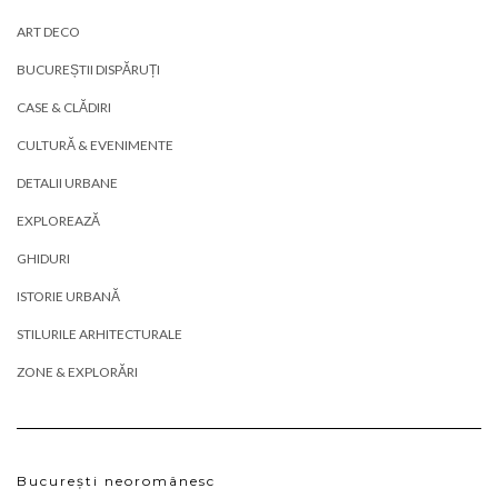
ART DECO
BUCUREȘTII DISPĂRUȚI
CASE & CLĂDIRI
CULTURĂ & EVENIMENTE
DETALII URBANE
EXPLOREAZĂ
GHIDURI
ISTORIE URBANĂ
STILURILE ARHITECTURALE
ZONE & EXPLORĂRI
București neoromânesc