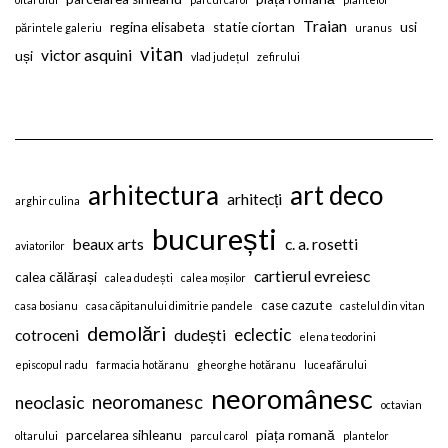
Traian
regina elisabeta
statie ciortan
usi
părintele galeriu
uranus
vitan
victor asquini
uși
vlad județul
zefirului
arhitectura
art deco
arhitecți
arghir culina
bucurești
beaux arts
c. a. rosetti
aviatorilor
cartierul evreiesc
calea călărași
calea dudești
calea moșilor
case cazute
casa bosianu
casa căpitanului dimitrie pandele
castelul din vitan
demolări
eclectic
cotroceni
dudești
elena teodorini
episcopul radu
farmacia hotăranu
gheorghe hotăranu
luceafărului
neoromânesc
neoromanesc
neoclasic
octavian
parcelarea sihleanu
piața romană
oltarului
parcul carol
plantelor