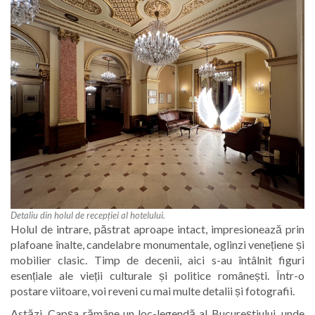
Detaliu din holul de recepției al hotelului.
Holul de intrare, păstrat aproape intact, impresionează prin
plafoane înalte, candelabre monumentale, oglinzi venețiene și
mobilier clasic. Timp de decenii, aici s-au întâlnit figuri
esențiale ale vieții culturale și politice românești. Într-o
postare viitoare, voi reveni cu mai multe detalii și fotografii.
Astăzi, Capșa rămâne un loc-legendă al Bucureștiului, unde