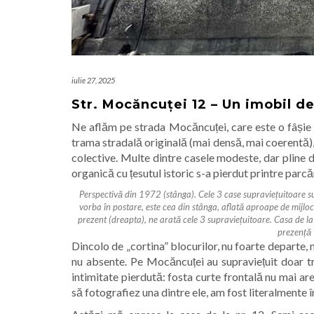
iulie 27, 2025
Str. Mocăncuței 12 – Un imobil de
Ne aflăm pe strada Mocăncuței, care este o fâșie ur
trama stradală originală (mai densă, mai coerentă),
colective. Multe dintre casele modeste, dar pline de
organică cu țesutul istoric s-a pierdut printre parc
Perspectivă din 1972 (stânga). Cele 3 case supraviețuitoare s
vorba în postare, este cea din stânga, aflată aproape de mijlo
prezent (dreapta), ne arată cele 3 supraviețuitoare. Casa de la 
prezență 
Dincolo de „cortina” blocurilor, nu foarte departe, n
nu absente. Pe Mocăncuței au supraviețuit doar tre
intimitate pierdută: fosta curte frontală nu mai are
să fotografiez una dintre ele, am fost literalmente în