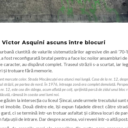
 Victor Asquini ascuns între blocuri
bană ciuntită de valurile sistematizărilor agresive din anii ’70-’
 a fost reconfigurată brutal pentru a face loc noilor ansambluri de
 caracter, au dispărut complet. Traseul străzii s-a scurtat, iar le
ări și trotuare fără memorie.
unt marcate color. Strada Mocăncuței era atunci mai lungă. Casa de la nr. 12, despr
cul străzii, pe partea de nord. În 1976, întreaga zonă era complet demolată.
Perspec
nr. 12, este cea din stânga, acum aflată pe colț, sprijinită parcă de zidul unui bloc 
tăcută, rămasă în coasta unei lumi noi.
e găsim la intersecția cu liceul Șincai, unde urmele trecutului sunt 
i imobile. Două dintre ele, își expun fațadele direct către stradă
 gard, ci se termină într-un trotuar asfaltat și câteva locuri de pa
 fața ușii de intrare. Dar despre acestea, voi reveni într-o altă post