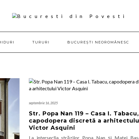
HIDURI
TURURI
BUCUREȘTI NEOROMÂNESC
septembrie 16, 2025
Str. Popa Nan 119 – Casa I. Tabacu,
capodopera discretă a arhitectulu
Victor Asquini
La intersecția străzilor Popa Nan și Matei Bas