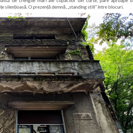
unsă de crengile mari ale copacilor din curte, pare aproape u
țe silențioasă. O prezență demnă, „standing still” între blocuri.