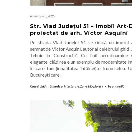
noiembrie 3, 2025
Str. Vlad Județul 51 – imobil Art
proiectat de arh. Victor Asquini
Pe strada Vlad Județul 51 se ridică un imobil
semnat de Victor Asquini, autor al celebrului ghid 
Tehnic în Construcții”. Cu linii aerodinamice
elegante, clădirea e un exemplu de modernitate in
în care funcționalitatea întâlnește frumusețea. U
București care
…
Case & clădiri
,
Stilurile arhitecturale
,
Zone & Explorări
-
by
andrei90