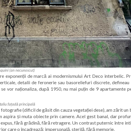
Asquini (an necunoscut)
ntre exponenții de marcă ai modernismului Art Deco interbelic. Pr
verticale, detalii de feronerie sau basoreliefuri discrete, defineau
i i se vor naționaliza, după 1950, nu mai puțin de 9 apartamente p
taliu fațadă principală
fotografie (dificil de găsit din cauza vegetației dese), am zărit un
m aspira și muta obiecte prin camere. Acel gest banal, dar profun
 expus, fără grădină, fără retragere. Un contrast puternic între in
terior care o încadrează: impersonală, sterilă, fără memorie.