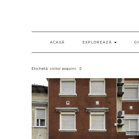
Skip
to
content
ACASĂ
EXPLOREAZĂ
G
Etichetă:
victor asquini