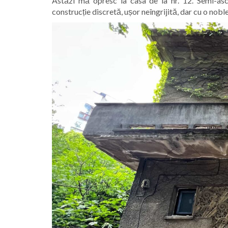
Astăzi mă opresc la casa de la nr. 12. Semi-asc
construcție discretă, ușor neîngrijită, dar cu o noble