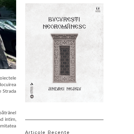
oiectele
 locuirea
e Strada
 bătrânel
d intim,
timitatea
Articole Recente