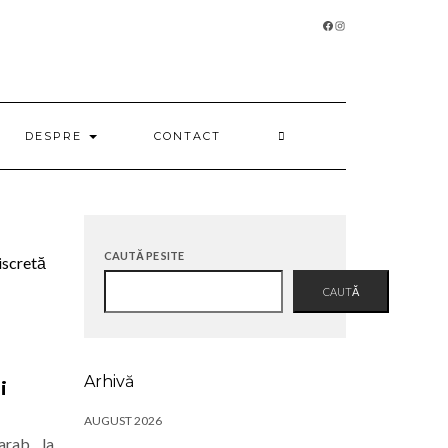
FACEBOOK
INSTAGRAM
DESPRE
CONTACT
CAUTĂ PE SITE
CAUTĂ
Arhivă
i
AUGUST 2026
arab, la