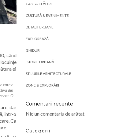
CASE & CLĂDIRI
CULTURĂ & EVENIMENTE
DETALII URBANE
EXPLOREAZĂ
GHIDURI
80, când
 locuințe
ISTORIE URBANĂ
gătura ei
STILURILE ARHITECTURALE
e care e
ZONE & EXPLORĂRI
tivă din
recent. O
Comentarii recente
rare, dar
Niciun comentariu de arătat.
, într-o
rcare. Ca
are.
Categorii