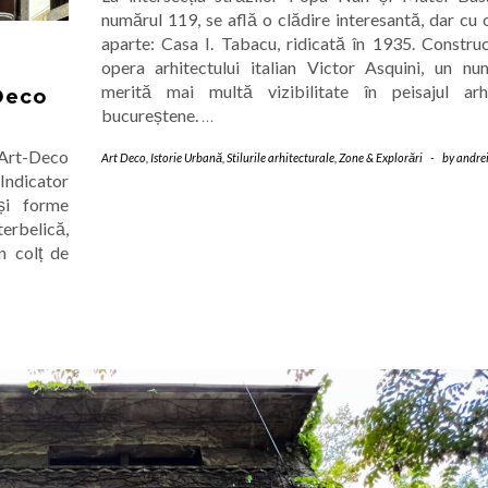
numărul 119, se află o clădire interesantă, dar cu o
aparte: Casa I. Tabacu, ridicată în 1935. Construc
opera arhitectului italian Victor Asquini, un n
merită mai multă vizibilitate în peisajul arhi
-Deco
bucureștene.
…
 Art-Deco
Art Deco
,
Istorie Urbană
,
Stilurile arhitecturale
,
Zone & Explorări
-
by
andre
„Indicator
 și forme
terbelică,
n colț de