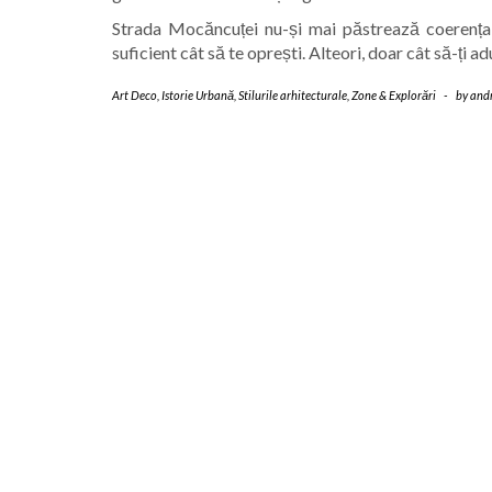
Strada Mocăncuței nu-și mai păstrează coerența,
suficient cât să te oprești. Alteori, doar cât să-ți a
Art Deco
,
Istorie Urbană
,
Stilurile arhitecturale
,
Zone & Explorări
-
by
and