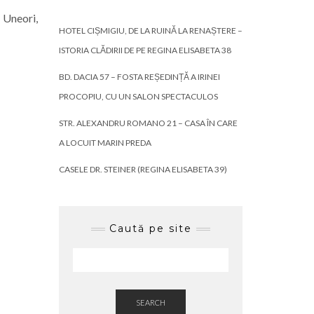
 Uneori,
HOTEL CIȘMIGIU, DE LA RUINĂ LA RENAȘTERE –
ISTORIA CLĂDIRII DE PE REGINA ELISABETA 38
BD. DACIA 57 – FOSTA REȘEDINȚĂ A IRINEI
PROCOPIU, CU UN SALON SPECTACULOS
STR. ALEXANDRU ROMANO 21 – CASA ÎN CARE
A LOCUIT MARIN PREDA
CASELE DR. STEINER (REGINA ELISABETA 39)
Caută pe site
SEARCH