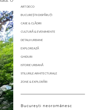
itată. O
ART DECO
BUCUREȘTII DISPĂRUȚI
CASE & CLĂDIRI
CULTURĂ & EVENIMENTE
DETALII URBANE
EXPLOREAZĂ
GHIDURI
ISTORIE URBANĂ
STILURILE ARHITECTURALE
ZONE & EXPLORĂRI
București neoromânesc