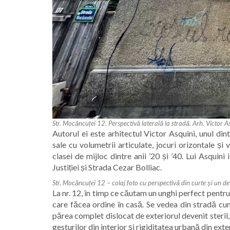
Str. Mocăncuței 12. Perspectivă laterală la stradă. Arh. Victor 
Autorul ei este arhitectul Victor Asquini, unul di
sale cu volumetrii articulate, jocuri orizontale și 
clasei de mijloc dintre anii ’20 și ’40. Lui Asquin
Justiției și Strada Cezar Bolliac.
Str. Mocăncuței 12 – colaj foto cu perspectivă din curte și un de
La nr. 12, în timp ce căutam un unghi perfect pentru 
care făcea ordine în casă. Se vedea din stradă cu
părea complet dislocat de exteriorul devenit steril,
gesturilor din interior și rigiditatea urbană din ex