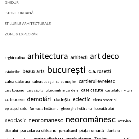
GHIDURI
ISTORIE URBANĂ
STILURILE ARHITECTURALE
ZONE & EXPLORĂRI
arhitectura
art deco
arhitecți
arghir culina
bucurești
beaux arts
c. a. rosetti
aviatorilor
cartierul evreiesc
calea călărași
calea dudești
calea moșilor
case cazute
casa bosianu
casa căpitanului dimitrie pandele
castelul din vitan
demolări
eclectic
cotroceni
dudești
elena teodorini
episcopul radu
farmacia hotăranu
gheorghe hotăranu
luceafărului
neoromânesc
neoromanesc
neoclasic
octavian
parcelarea sihleanu
piața romană
oltarului
parcul carol
plantelor
Traian