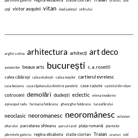
regina elisabeta
statie ciortan
usi
părintele galeriu
uranus
vitan
victor asquini
uși
vlad județul
zefirului
arhitectura
art deco
arhitecți
arghir culina
bucurești
beaux arts
c. a. rosetti
aviatorilor
cartierul evreiesc
calea călărași
calea dudești
calea moșilor
case cazute
casa bosianu
casa căpitanului dimitrie pandele
castelul din vitan
demolări
eclectic
cotroceni
dudești
elena teodorini
episcopul radu
farmacia hotăranu
gheorghe hotăranu
luceafărului
neoromânesc
neoromanesc
neoclasic
octavian
parcelarea sihleanu
piața romană
oltarului
parcul carol
plantelor
Traian
regina elisabeta
statie ciortan
usi
părintele galeriu
uranus