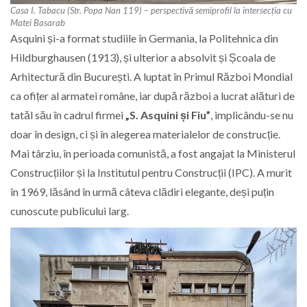
Casa I. Tabacu (Str. Popa Nan 119) – perspectivă semiprofil la intersecția cu
Matei Basarab
Asquini și-a format studiile în Germania, la Politehnica din
Hildburghausen (1913), și ulterior a absolvit și Școala de
Arhitectură din București. A luptat în Primul Război Mondial
ca ofițer al armatei române, iar după război a lucrat alături de
tatăl său în cadrul firmei
„S. Asquini și Fiu”
, implicându-se nu
doar în design, ci și în alegerea materialelor de construcție.
Mai târziu, în perioada comunistă, a fost angajat la Ministerul
Construcțiilor și la Institutul pentru Construcții (IPC). A murit
în 1969, lăsând în urmă câteva clădiri elegante, deși puțin
cunoscute publicului larg.