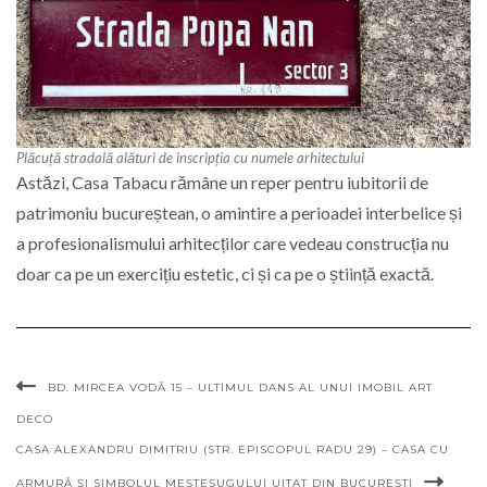
Plăcuță stradală alături de inscripția cu numele arhitectului
Astăzi, Casa Tabacu rămâne un reper pentru iubitorii de
patrimoniu bucureștean, o amintire a perioadei interbelice și
a profesionalismului arhitecților care vedeau construcția nu
doar ca pe un exercițiu estetic, ci și ca pe o știință exactă.
BD. MIRCEA VODĂ 15 – ULTIMUL DANS AL UNUI IMOBIL ART
DECO
CASA ALEXANDRU DIMITRIU (STR. EPISCOPUL RADU 29) – CASA CU
ARMURĂ ȘI SIMBOLUL MEȘTEȘUGULUI UITAT DIN BUCUREȘTI