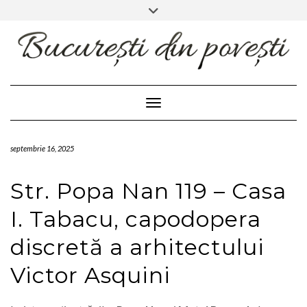
FACEBOOK
INSTAGRAM
Skip
Toggle
header
to
content
Toggle Navigation
septembrie 16, 2025
Str. Popa Nan 119 – Casa
I. Tabacu, capodopera
discretă a arhitectului
Victor Asquini