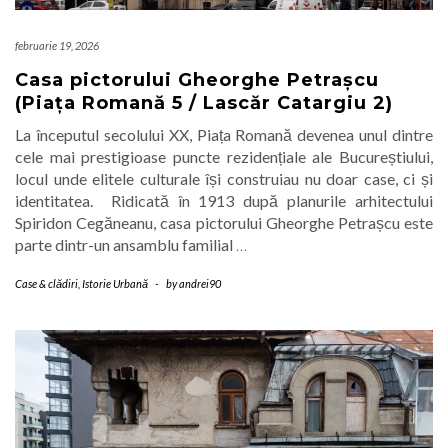
februarie 19, 2026
Casa pictorului Gheorghe Petrașcu
(Piața Romană 5 / Lascăr Catargiu 2)
La începutul secolului XX, Piața Romană devenea unul dintre
cele mai prestigioase puncte rezidențiale ale Bucureștiului,
locul unde elitele culturale își construiau nu doar case, ci și
identitatea. Ridicată în 1913 după planurile arhitectului
Spiridon Cegăneanu, casa pictorului Gheorghe Petrașcu este
parte dintr-un ansamblu familial
…
Case & clădiri
,
Istorie Urbană
-
by
andrei90