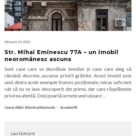
februarie 14, 2026
Str. Mihai Eminescu 77A – un imobil
neoromânesc ascuns
Sunt case care se dezvăluie imediat și case care aleg să
rămână discrete, ascunse privirii grăbite. Acest imobil este
unul dintre acele exemple frumos poziționate, retras suficient
cât să nu se lase descoperit din prima, dar care răsplătește
privirea atentă. Deși poartă urmele unei ușoare
…
Case & clădiri
,
Stilurile arhitecturale
-
by
andrei90
CAUTĂ PE SITE