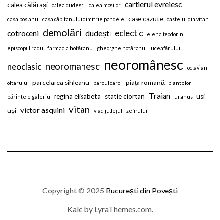
cartierul evreiesc
calea călărași
calea dudești
calea moșilor
case cazute
casa bosianu
casa căpitanului dimitrie pandele
castelul din vitan
demolări
eclectic
cotroceni
dudești
elena teodorini
episcopul radu
farmacia hotăranu
gheorghe hotăranu
luceafărului
neoromânesc
neoromanesc
neoclasic
octavian
parcelarea sihleanu
piața romană
oltarului
parcul carol
plantelor
Traian
regina elisabeta
statie ciortan
usi
părintele galeriu
uranus
vitan
victor asquini
uși
vlad județul
zefirului
Copyright © 2025
București din Povești
Kale
by LyraThemes.com.