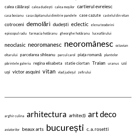
cartierul evreiesc
calea călărași
calea dudești
calea moșilor
case cazute
casa bosianu
casa căpitanului dimitrie pandele
castelul din vitan
demolări
eclectic
cotroceni
dudești
elena teodorini
episcopul radu
farmacia hotăranu
gheorghe hotăranu
luceafărului
neoromânesc
neoromanesc
neoclasic
octavian
parcelarea sihleanu
piața romană
oltarului
parcul carol
plantelor
Traian
regina elisabeta
statie ciortan
usi
părintele galeriu
uranus
vitan
victor asquini
uși
vlad județul
zefirului
arhitectura
art deco
arhitecți
arghir culina
bucurești
beaux arts
c. a. rosetti
aviatorilor