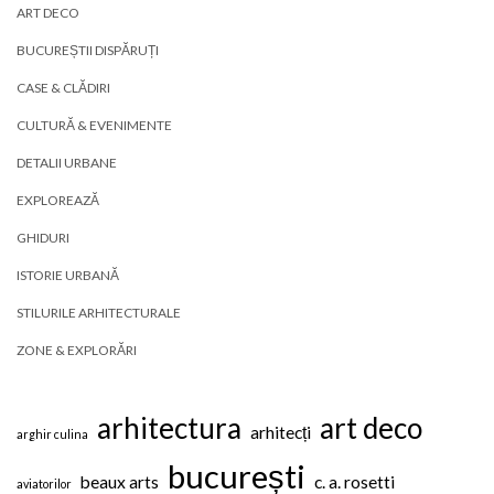
ART DECO
BUCUREȘTII DISPĂRUȚI
CASE & CLĂDIRI
CULTURĂ & EVENIMENTE
DETALII URBANE
EXPLOREAZĂ
GHIDURI
ISTORIE URBANĂ
STILURILE ARHITECTURALE
ZONE & EXPLORĂRI
arhitectura
art deco
arhitecți
arghir culina
bucurești
beaux arts
c. a. rosetti
aviatorilor