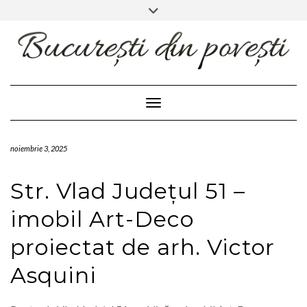
FACEBOOK
INSTAGRAM
Skip
Toggle
header
to
content
Toggle Navigation
noiembrie 3, 2025
Str. Vlad Județul 51 –
imobil Art-Deco
proiectat de arh. Victor
Asquini