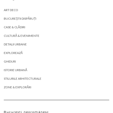
ART DECO
BUCUREȘTII DISPĂRUȚI
CASE & CLĂDIRI
CULTURĂ & EVENIMENTE
DETALII URBANE
EXPLOREAZĂ
GHIDURI
ISTORIE URBANĂ
STILURILE ARHITECTURALE
ZONE & EXPLORĂRI
București neoromânesc