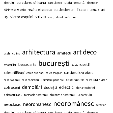
parcelarea sihleanu
piața romană
oltarului
parcul carol
plantelor
Traian
regina elisabeta
statie ciortan
usi
părintele galeriu
uranus
vitan
victor asquini
uși
vlad județul
zefirului
arhitectura
art deco
arhitecți
arghir culina
bucurești
beaux arts
c. a. rosetti
aviatorilor
cartierul evreiesc
calea călărași
calea dudești
calea moșilor
case cazute
casa bosianu
casa căpitanului dimitrie pandele
castelul din vitan
demolări
eclectic
cotroceni
dudești
elena teodorini
episcopul radu
farmacia hotăranu
gheorghe hotăranu
luceafărului
neoromânesc
neoromanesc
neoclasic
octavian
parcelarea sihleanu
piața romană
oltarului
parcul carol
plantelor