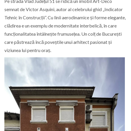
Pe strada Vlad Județul 51 se ridică un imobil Art-Deco
semnat de Victor Asquini, autor al celebrului ghid „Indicator
Tehnic în Construcții”. Cu linii aerodinamice și forme elegante,
clădirea e un exemplu de modernitate interbelică, în care
funcționalitatea întâlnește frumusețea. Un colț de București
care păstrează încă poveștile unui arhitect pasionat și
viziunea lui pentru oraș.