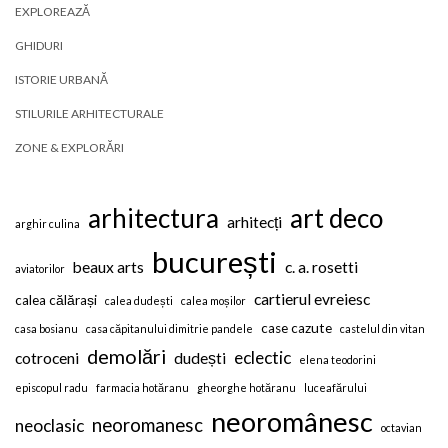
EXPLOREAZĂ
GHIDURI
ISTORIE URBANĂ
STILURILE ARHITECTURALE
ZONE & EXPLORĂRI
arhitectura
art deco
arhitecți
arghir culina
bucurești
beaux arts
c. a. rosetti
aviatorilor
cartierul evreiesc
calea călărași
calea dudești
calea moșilor
case cazute
casa bosianu
casa căpitanului dimitrie pandele
castelul din vitan
demolări
eclectic
cotroceni
dudești
elena teodorini
episcopul radu
farmacia hotăranu
gheorghe hotăranu
luceafărului
neoromânesc
neoromanesc
neoclasic
octavian