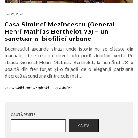
mai 25, 2026
Casa Siminei Mezincescu (General
Henri Mathias Berthelot 73) – un
sanctuar al biofiliei urbane
Bucureștiul ascunde străzi unde istoria nu se citește din
manuale, ci se respiră direct prin porii zidurilor vechi. Pe
strada General Henri Mathias Berthelot, la numărul 73, o
poartă din fier forjat și o fațadă de o eleganță pariziană
discretă ascund una dintre cele mai
…
Case & clădiri
,
Zone & Explorări
-
by
andrei90
CAUTĂ PE SITE
CAUTĂ