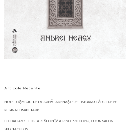
Articole Recente
HOTEL CIȘMIGIU, DE LA RUINĂ LA RENAȘTERE – ISTORIA CLĂDIRII DE PE
REGINA ELISABETA 38
BD. DACIA 57 – FOSTA REȘEDINȚĂ A IRINEI PROCOPIU, CU UN SALON
SPECTACULOS