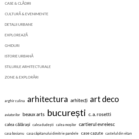
CASE & CLĂDIRI
CULTURĂ & EVENIMENTE
DETALII URBANE
EXPLOREAZĂ
GHIDURI
ISTORIE URBANĂ
STILURILE ARHITECTURALE
ZONE & EXPLORĂRI
arhitectura
art deco
arhitecți
arghir culina
bucurești
beaux arts
c. a. rosetti
aviatorilor
cartierul evreiesc
calea călărași
calea dudești
calea moșilor
case cazute
casa bosianu
casa căpitanului dimitrie pandele
castelul din vitan