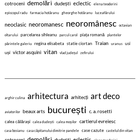
demolări
eclectic
cotroceni
dudești
elena teodorini
episcopul radu
farmacia hotăranu
gheorghe hotăranu
luceafărului
neoromânesc
neoromanesc
neoclasic
octavian
parcelarea sihleanu
piața romană
oltarului
parcul carol
plantelor
Traian
regina elisabeta
statie ciortan
usi
părintele galeriu
uranus
vitan
victor asquini
uși
vlad județul
zefirului
arhitectura
art deco
arhitecți
arghir culina
bucurești
beaux arts
c. a. rosetti
aviatorilor
cartierul evreiesc
calea călărași
calea dudești
calea moșilor
case cazute
casa bosianu
casa căpitanului dimitrie pandele
castelul din vitan
demolări
eclectic
cotroceni
dudești