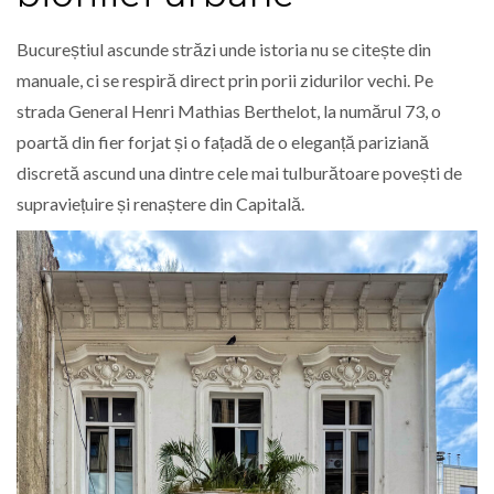
Bucureștiul ascunde străzi unde istoria nu se citește din
manuale, ci se respiră direct prin porii zidurilor vechi. Pe
strada General Henri Mathias Berthelot, la numărul 73, o
poartă din fier forjat și o fațadă de o eleganță pariziană
discretă ascund una dintre cele mai tulburătoare povești de
supraviețuire și renaștere din Capitală.