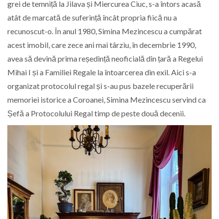
grei de temniță la Jilava și Miercurea Ciuc, s-a întors acasă
atât de marcată de suferință încât propria fiică nu a
recunoscut-o. În anul 1980, Simina Mezincescu a cumpărat
acest imobil, care zece ani mai târziu, în decembrie 1990,
avea să devină prima reședință neoficială din țară a Regelui
Mihai I și a Familiei Regale la întoarcerea din exil. Aici s-a
organizat protocolul regal și s-au pus bazele recuperării
memoriei istorice a Coroanei, Simina Mezincescu servind ca
Șefă a Protocolului Regal timp de peste două decenii.