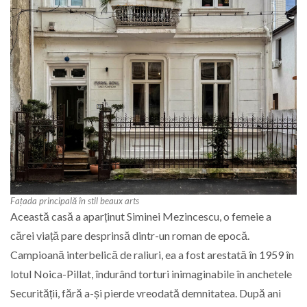
Fațada principală în stil beaux arts
Această casă a aparținut Siminei Mezincescu, o femeie a
cărei viață pare desprinsă dintr-un roman de epocă.
Campioană interbelică de raliuri, ea a fost arestată în 1959 în
lotul Noica-Pillat, îndurând torturi inimaginabile în anchetele
Securității, fără a-și pierde vreodată demnitatea. După ani