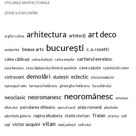
STILURILE ARHITECTURALE
ZONE & EXPLORĂRI
arhitectura
art deco
arhitecți
arghir culina
bucurești
beaux arts
c. a. rosetti
aviatorilor
cartierul evreiesc
calea călărași
calea dudești
calea moșilor
case cazute
casa bosianu
casa căpitanului dimitrie pandele
castelul din vitan
demolări
eclectic
cotroceni
dudești
elena teodorini
episcopul radu
farmacia hotăranu
gheorghe hotăranu
luceafărului
neoromânesc
neoromanesc
neoclasic
octavian
parcelarea sihleanu
piața romană
oltarului
parcul carol
plantelor
Traian
regina elisabeta
statie ciortan
usi
părintele galeriu
uranus
vitan
victor asquini
uși
vlad județul
zefirului