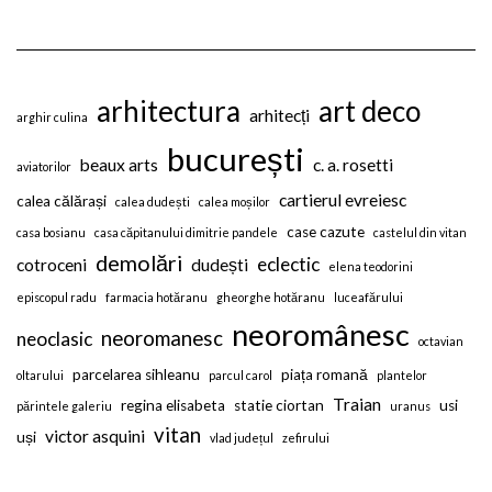
arhitectura
art deco
arhitecți
arghir culina
bucurești
beaux arts
c. a. rosetti
aviatorilor
cartierul evreiesc
calea călărași
calea dudești
calea moșilor
case cazute
casa bosianu
casa căpitanului dimitrie pandele
castelul din vitan
demolări
eclectic
cotroceni
dudești
elena teodorini
episcopul radu
farmacia hotăranu
gheorghe hotăranu
luceafărului
neoromânesc
neoromanesc
neoclasic
octavian
parcelarea sihleanu
piața romană
oltarului
parcul carol
plantelor
Traian
regina elisabeta
statie ciortan
usi
părintele galeriu
uranus
vitan
victor asquini
uși
vlad județul
zefirului