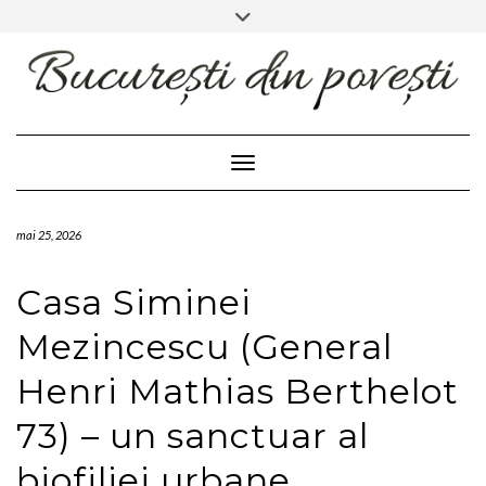
FACEBOOK
INSTAGRAM
Skip
Toggle
header
to
content
Toggle Navigation
mai 25, 2026
Casa Siminei
Mezincescu (General
Henri Mathias Berthelot
73) – un sanctuar al
biofiliei urbane