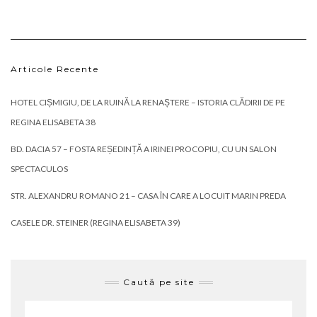
Articole Recente
HOTEL CIȘMIGIU, DE LA RUINĂ LA RENAȘTERE – ISTORIA CLĂDIRII DE PE
REGINA ELISABETA 38
BD. DACIA 57 – FOSTA REȘEDINȚĂ A IRINEI PROCOPIU, CU UN SALON
SPECTACULOS
STR. ALEXANDRU ROMANO 21 – CASA ÎN CARE A LOCUIT MARIN PREDA
CASELE DR. STEINER (REGINA ELISABETA 39)
Caută pe site