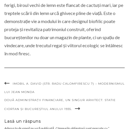
ferigi, biroul vechi de lemn este flancat de cactuși mari, iar pe
treptele scării din lemn urcă ghivece pline de viață. Este o
demonstrație vie a modului în care designul biofilic poate
proteja și revitaliza patrimoniul construit, oferind
bucureștenilor nu doar un magazin de plante, ci un spațiu de
vindecare, unde trecutul regal și viitorul ecologic se întâlnesc
în mod firesc.
IMOBIL A. DAVID (STR. RADU CALOMFIRESCU 7) – MODERNISMUL
LUI JEAN MONDA
DOUĂ ADMINISTRAȚII FINANCIARE, UN SINGUR ARHITECT: STATIE
CIORTAN ȘI BUCUREȘTIUL ANULUI 1935.
Lasă un răspuns
Adresa ta de email nu va fi publicată.
Câmpurile obligatorii sunt marcate cu
*