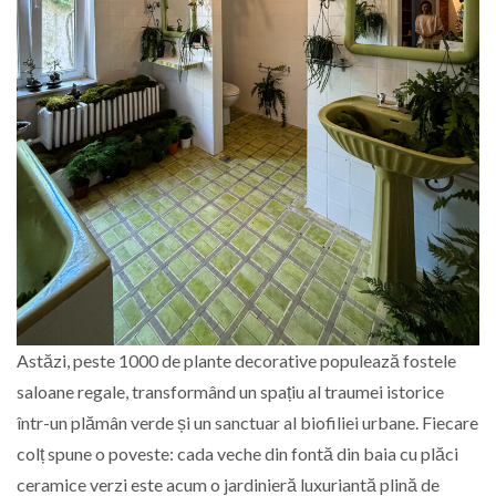
Astăzi, peste 1000 de plante decorative populează fostele
saloane regale, transformând un spațiu al traumei istorice
într-un plămân verde și un sanctuar al biofiliei urbane. Fiecare
colț spune o poveste: cada veche din fontă din baia cu plăci
ceramice verzi este acum o jardinieră luxuriantă plină de