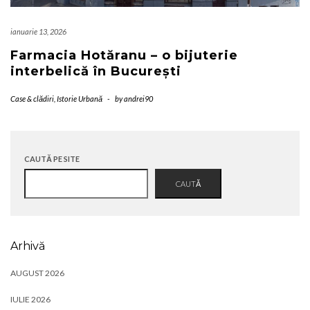
ianuarie 13, 2026
Farmacia Hotăranu – o bijuterie
interbelică în București
Case & clădiri
,
Istorie Urbană
-
by
andrei90
CAUTĂ PE SITE
CAUTĂ
Arhivă
AUGUST 2026
IULIE 2026