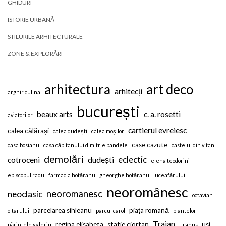
GHIDURI
ISTORIE URBANĂ
STILURILE ARHITECTURALE
ZONE & EXPLORĂRI
arhitectura
art deco
arhitecți
arghir culina
bucurești
beaux arts
c. a. rosetti
aviatorilor
cartierul evreiesc
calea călărași
calea dudești
calea moșilor
case cazute
casa bosianu
casa căpitanului dimitrie pandele
castelul din vitan
demolări
eclectic
cotroceni
dudești
elena teodorini
episcopul radu
farmacia hotăranu
gheorghe hotăranu
luceafărului
neoromânesc
neoromanesc
neoclasic
octavian
parcelarea sihleanu
piața romană
oltarului
parcul carol
plantelor
Traian
regina elisabeta
statie ciortan
usi
părintele galeriu
uranus