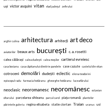
vitan
victor asquini
uși
vlad județul
zefirului
arhitectura
art deco
arhitecți
arghir culina
bucurești
beaux arts
c. a. rosetti
aviatorilor
cartierul evreiesc
calea călărași
calea dudești
calea moșilor
case cazute
casa bosianu
casa căpitanului dimitrie pandele
castelul din vitan
demolări
eclectic
cotroceni
dudești
elena teodorini
episcopul radu
farmacia hotăranu
gheorghe hotăranu
luceafărului
neoromânesc
neoromanesc
neoclasic
octavian
parcelarea sihleanu
piața romană
oltarului
parcul carol
plantelor
Traian
regina elisabeta
statie ciortan
usi
părintele galeriu
uranus