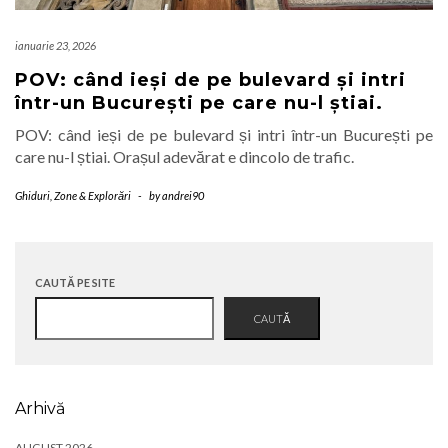
ianuarie 23, 2026
POV: când ieși de pe bulevard și intri
într-un București pe care nu-l știai.
POV: când ieși de pe bulevard și intri într-un București pe
care nu-l știai. Orașul adevărat e dincolo de trafic.
Ghiduri
,
Zone & Explorări
-
by
andrei90
CAUTĂ PE SITE
CAUTĂ
Arhivă
AUGUST 2026