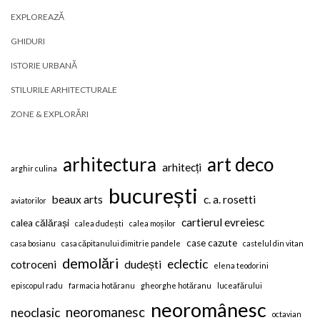
EXPLOREAZĂ
GHIDURI
ISTORIE URBANĂ
STILURILE ARHITECTURALE
ZONE & EXPLORĂRI
arhitectura
art deco
arhitecți
arghir culina
bucurești
beaux arts
c. a. rosetti
aviatorilor
cartierul evreiesc
calea călărași
calea dudești
calea moșilor
case cazute
casa bosianu
casa căpitanului dimitrie pandele
castelul din vitan
demolări
eclectic
cotroceni
dudești
elena teodorini
episcopul radu
farmacia hotăranu
gheorghe hotăranu
luceafărului
neoromânesc
neoromanesc
neoclasic
octavian