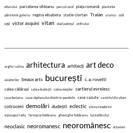
parcelarea sihleanu
piața romană
oltarului
parcul carol
plantelor
Traian
regina elisabeta
statie ciortan
usi
părintele galeriu
uranus
vitan
victor asquini
uși
vlad județul
zefirului
arhitectura
art deco
arhitecți
arghir culina
bucurești
beaux arts
c. a. rosetti
aviatorilor
cartierul evreiesc
calea călărași
calea dudești
calea moșilor
case cazute
casa bosianu
casa căpitanului dimitrie pandele
castelul din vitan
demolări
eclectic
cotroceni
dudești
elena teodorini
episcopul radu
farmacia hotăranu
gheorghe hotăranu
luceafărului
neoromânesc
neoromanesc
neoclasic
octavian