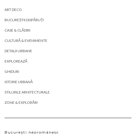
ART DECO
BUCUREȘTII DISPĂRUȚI
CASE & CLĂDIRI
CULTURĂ & EVENIMENTE
DETALII URBANE
EXPLOREAZĂ
GHIDURI
ISTORIE URBANĂ
STILURILE ARHITECTURALE
ZONE & EXPLORĂRI
București neoromânesc