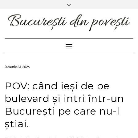
FACEBOOK
INSTAGRAM
Skip
Toggle
header
to
content
Toggle Navigation
ianuarie 23, 2026
POV: când ieși de pe
bulevard și intri într-un
București pe care nu-l
știai.