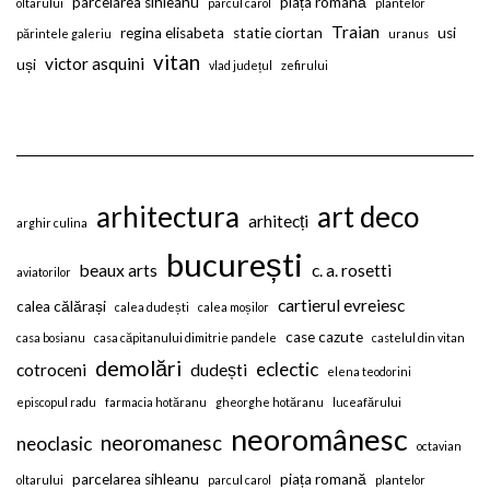
parcelarea sihleanu
piața romană
oltarului
parcul carol
plantelor
Traian
regina elisabeta
statie ciortan
usi
părintele galeriu
uranus
vitan
victor asquini
uși
vlad județul
zefirului
arhitectura
art deco
arhitecți
arghir culina
bucurești
beaux arts
c. a. rosetti
aviatorilor
cartierul evreiesc
calea călărași
calea dudești
calea moșilor
case cazute
casa bosianu
casa căpitanului dimitrie pandele
castelul din vitan
demolări
eclectic
cotroceni
dudești
elena teodorini
episcopul radu
farmacia hotăranu
gheorghe hotăranu
luceafărului
neoromânesc
neoromanesc
neoclasic
octavian
parcelarea sihleanu
piața romană
oltarului
parcul carol
plantelor