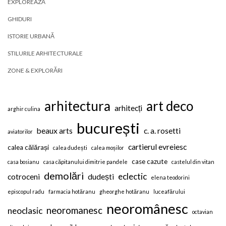
EXPLOREAZĂ
GHIDURI
ISTORIE URBANĂ
STILURILE ARHITECTURALE
ZONE & EXPLORĂRI
arhitectura
art deco
arhitecți
arghir culina
bucurești
beaux arts
c. a. rosetti
aviatorilor
cartierul evreiesc
calea călărași
calea dudești
calea moșilor
case cazute
casa bosianu
casa căpitanului dimitrie pandele
castelul din vitan
demolări
eclectic
cotroceni
dudești
elena teodorini
episcopul radu
farmacia hotăranu
gheorghe hotăranu
luceafărului
neoromânesc
neoromanesc
neoclasic
octavian