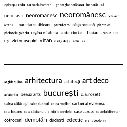
episcopul radu
farmacia hotăranu
gheorghe hotăranu
luceafărului
neoromânesc
neoromanesc
neoclasic
octavian
parcelarea sihleanu
piața romană
oltarului
parcul carol
plantelor
Traian
regina elisabeta
statie ciortan
usi
părintele galeriu
uranus
vitan
victor asquini
uși
vlad județul
zefirului
arhitectura
art deco
arhitecți
arghir culina
bucurești
beaux arts
c. a. rosetti
aviatorilor
cartierul evreiesc
calea călărași
calea dudești
calea moșilor
case cazute
casa bosianu
casa căpitanului dimitrie pandele
castelul din vitan
demolări
eclectic
cotroceni
dudești
elena teodorini