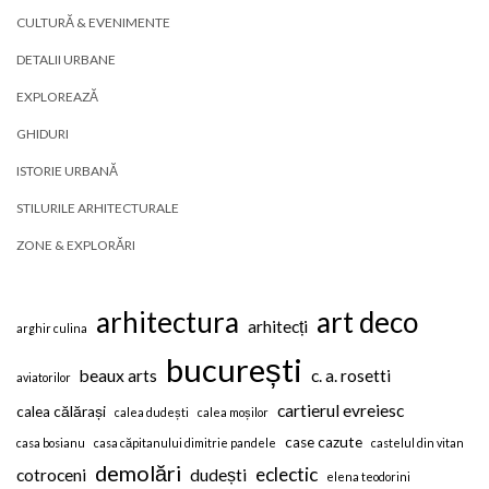
CULTURĂ & EVENIMENTE
DETALII URBANE
EXPLOREAZĂ
GHIDURI
ISTORIE URBANĂ
STILURILE ARHITECTURALE
ZONE & EXPLORĂRI
arhitectura
art deco
arhitecți
arghir culina
bucurești
beaux arts
c. a. rosetti
aviatorilor
cartierul evreiesc
calea călărași
calea dudești
calea moșilor
case cazute
casa bosianu
casa căpitanului dimitrie pandele
castelul din vitan
demolări
eclectic
cotroceni
dudești
elena teodorini