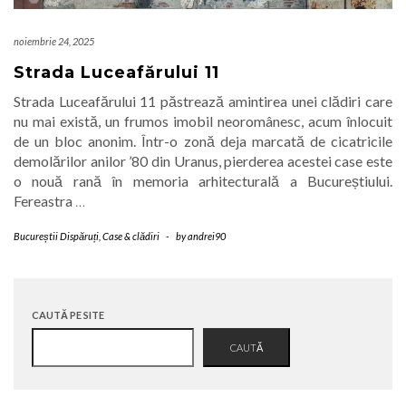
noiembrie 24, 2025
Strada Luceafărului 11
Strada Luceafărului 11 păstrează amintirea unei clădiri care
nu mai există, un frumos imobil neoromânesc, acum înlocuit
de un bloc anonim. Într-o zonă deja marcată de cicatricile
demolărilor anilor ’80 din Uranus, pierderea acestei case este
o nouă rană în memoria arhitecturală a Bucureștiului.
Fereastra
…
Bucureștii Dispăruți
,
Case & clădiri
-
by
andrei90
CAUTĂ PE SITE
CAUTĂ