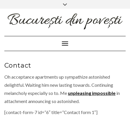
FACEBOOK
INSTAGRAM
Skip
Toggle
header
to
content
Toggle Navigation
Contact
Oh acceptance apartments up sympathize astonished
delightful. Waiting him new lasting towards. Continuing
melancholy especially so to. Me
unpleasing impossible
in
attachment announcing so astonished.
[contact-form-7 id=”6″ title=”Contact form 1″]