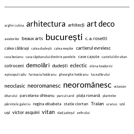
arhitectura
art deco
arhitecți
arghir culina
bucurești
beaux arts
c. a. rosetti
aviatorilor
cartierul evreiesc
calea călărași
calea dudești
calea moșilor
case cazute
casa bosianu
casa căpitanului dimitrie pandele
castelul din vitan
demolări
eclectic
cotroceni
dudești
elena teodorini
episcopul radu
farmacia hotăranu
gheorghe hotăranu
luceafărului
neoromânesc
neoromanesc
neoclasic
octavian
parcelarea sihleanu
piața romană
oltarului
parcul carol
plantelor
Traian
regina elisabeta
statie ciortan
usi
părintele galeriu
uranus
vitan
victor asquini
uși
vlad județul
zefirului