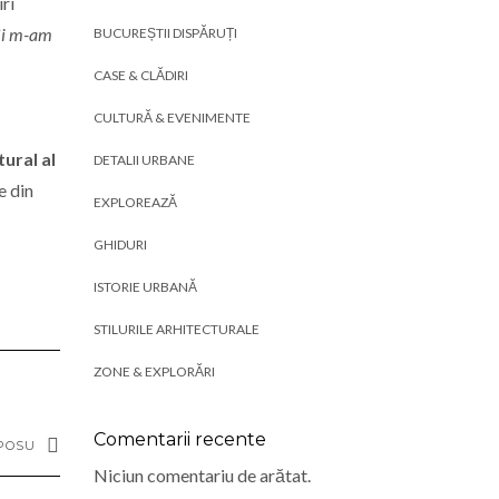
iri
Şi m-am
BUCUREȘTII DISPĂRUȚI
CASE & CLĂDIRI
CULTURĂ & EVENIMENTE
tural al
DETALII URBANE
e din
EXPLOREAZĂ
GHIDURI
ISTORIE URBANĂ
STILURILE ARHITECTURALE
ZONE & EXPLORĂRI
Comentarii recente
OPOSU
Niciun comentariu de arătat.