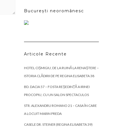
București neoromânesc
Articole Recente
HOTEL CIȘMIGIU, DE LA RUINĂ LA RENAȘTERE –
ISTORIA CLĂDIRII DE PE REGINA ELISABETA 38
BD. DACIA 57 – FOSTA REȘEDINȚĂ A IRINEI
PROCOPIU, CU UN SALON SPECTACULOS
STR. ALEXANDRU ROMANO 21 – CASA ÎN CARE
A LOCUIT MARIN PREDA
CASELE DR. STEINER (REGINA ELISABETA 39)