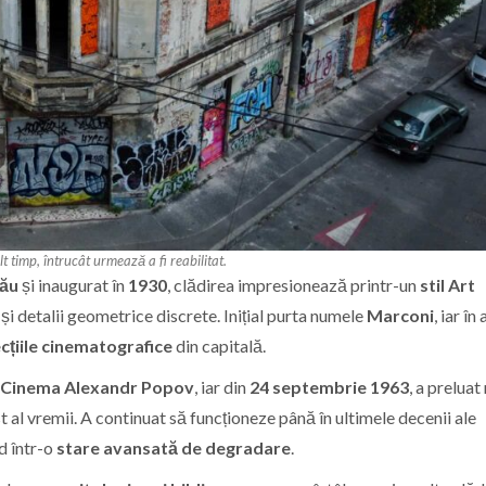
timp, întrucât urmează a fi reabilitat.
nău
și inaugurat în
1930
, clădirea impresionează printr-un
stil Art
și detalii geometrice discrete. Inițial purta numele
Marconi
, iar în 
cțiile cinematografice
din capitală.
Cinema Alexandr Popov
, iar din
24 septembrie 1963
, a prelua
st al vremii. A continuat să funcționeze până în ultimele decenii ale
d într-o
stare avansată de degradare
.