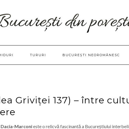
HIDURI
TURURI
BUCUREȘTI NEOROMÂNESC
 Griviței 137) – între cult
ere
 Dacia-Marconi
este o relicvă fascinantă a Bucureștiului interbeli