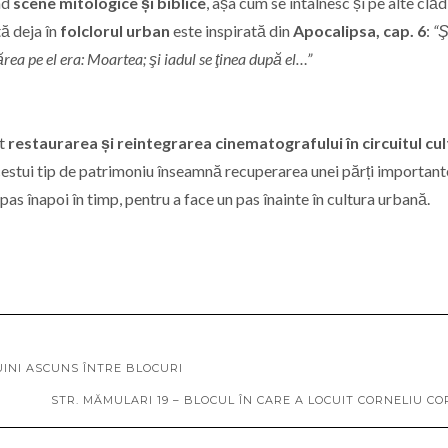
nd
scene mitologice și biblice
, așa cum se întâlnesc și pe alte clăd
ă deja în
folclorul urban
este inspirată din
Apocalipsa, cap. 6
:
“
ărea pe el era: Moartea; şi iadul se ţinea după el…”
at
restaurarea și reintegrarea cinematografului în circuitul cul
cestui tip de patrimoniu înseamnă recuperarea unei părți important
 pas înapoi în timp, pentru a face un pas înainte în cultura urbană.
UINI ASCUNS ÎNTRE BLOCURI
STR. MĂMULARI 19 – BLOCUL ÎN CARE A LOCUIT CORNELIU C