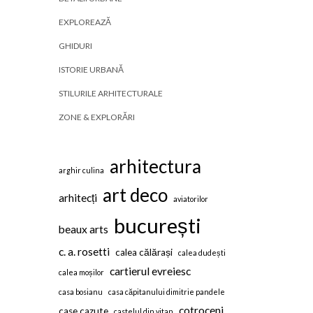
EXPLOREAZĂ
GHIDURI
ISTORIE URBANĂ
STILURILE ARHITECTURALE
ZONE & EXPLORĂRI
arhitectura
arghir culina
art deco
arhitecți
aviatorilor
bucurești
beaux arts
c. a. rosetti
calea călărași
calea dudești
cartierul evreiesc
calea moșilor
casa bosianu
casa căpitanului dimitrie pandele
cotroceni
case cazute
castelul din vitan