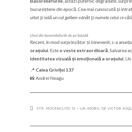
Basoreliefurile
, astăzi puternic degradate, surpri
bucureștene din epocă. Cea mai cunoscută și intrat
uitat şi iată un cal galben-vânăt şi numele celui ce căl
Unul din basoreliefurile de pe fațadă
Recent, în mod surprinzător și binevenit, s-a anunț
orașului
. Este
o veste extraordinară
. Salvarea a
identitatea vizuală și emoțională a orașului
. Un
📍
Calea Griviței 137
📸 Andrei Neagu
STR. MOCĂNCUȚEI 12 – UN IMOBIL DE VICTOR ASQ