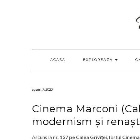
Skip
to
content
ACASĂ
EXPLOREAZĂ
G
august 7, 2025
Cinema Marconi (Calea
modernism și renașt
Ascuns la
nr. 137 pe Calea Griviței
, fostul
Cinema