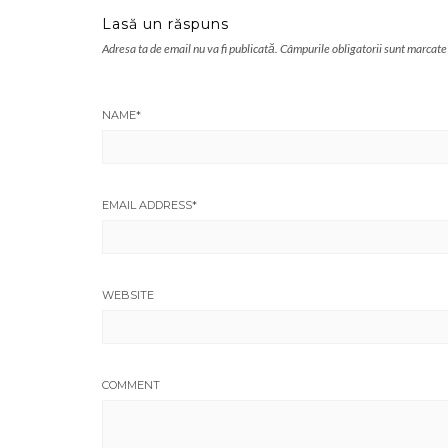
Lasă un răspuns
Adresa ta de email nu va fi publicată.
Câmpurile obligatorii sunt marcate
NAME
*
EMAIL ADDRESS
*
WEBSITE
COMMENT