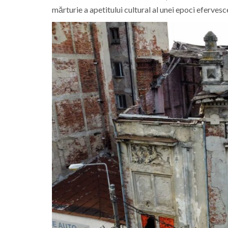
mărturie a apetitului cultural al unei epoci efervesc