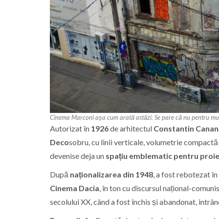
Cinema Marconi așa cum arată astăzi. Se pare că nu pentru mult 
Autorizat în
1926
de arhitectul
Constantin Cana
Deco
sobru, cu linii verticale, volumetrie compactă 
devenise deja un
spațiu emblematic pentru proie
După
naționalizarea din 1948
, a fost rebotezat în
Cinema Dacia
, în ton cu discursul național-comuni
secolului XX, când a fost închis și abandonat, intrân