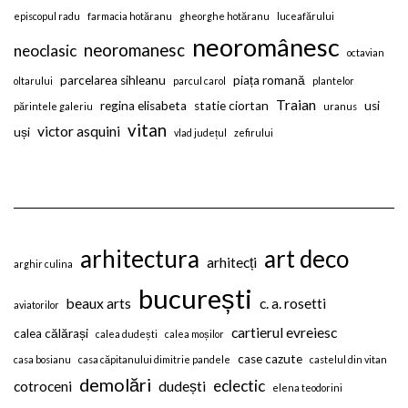
episcopul radu
farmacia hotăranu
gheorghe hotăranu
luceafărului
neoromânesc
neoromanesc
neoclasic
octavian
parcelarea sihleanu
piața romană
oltarului
parcul carol
plantelor
Traian
regina elisabeta
statie ciortan
usi
părintele galeriu
uranus
vitan
victor asquini
uși
vlad județul
zefirului
arhitectura
art deco
arhitecți
arghir culina
bucurești
beaux arts
c. a. rosetti
aviatorilor
cartierul evreiesc
calea călărași
calea dudești
calea moșilor
case cazute
casa bosianu
casa căpitanului dimitrie pandele
castelul din vitan
demolări
eclectic
cotroceni
dudești
elena teodorini