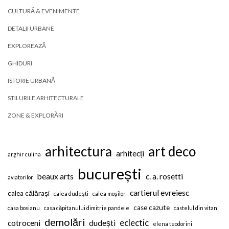
CULTURĂ & EVENIMENTE
DETALII URBANE
EXPLOREAZĂ
GHIDURI
ISTORIE URBANĂ
STILURILE ARHITECTURALE
ZONE & EXPLORĂRI
arhitectura
art deco
arhitecți
arghir culina
bucurești
beaux arts
c. a. rosetti
aviatorilor
cartierul evreiesc
calea călărași
calea dudești
calea moșilor
case cazute
casa bosianu
casa căpitanului dimitrie pandele
castelul din vitan
demolări
eclectic
cotroceni
dudești
elena teodorini