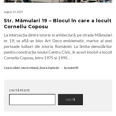
august 23, 2025
Str. Mămulari 19 – Blocul în care a locuit
Corneliu Coposu
La intersecția dintre istorie și arhitectură, pe strada Mămulari
nr. 19, se află un bloc Art Deco emblematic, martor al unei
perioade tulburi din istoria României. La limita demolărilor
pentru construcția noului Centru Civic, în acest imobil a locuit
Corneliu Coposu, între 1975 și 1995.
…
Case & clădiri
,
Istorie Urbană
,
Zone & Explorări
-
by
andrei90
CAUTĂ PE SITE
CAUTĂ