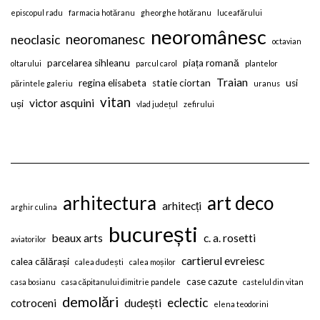
episcopul radu
farmacia hotăranu
gheorghe hotăranu
luceafărului
neoromânesc
neoromanesc
neoclasic
octavian
parcelarea sihleanu
piața romană
oltarului
parcul carol
plantelor
Traian
regina elisabeta
statie ciortan
usi
părintele galeriu
uranus
vitan
victor asquini
uși
vlad județul
zefirului
arhitectura
art deco
arhitecți
arghir culina
bucurești
beaux arts
c. a. rosetti
aviatorilor
cartierul evreiesc
calea călărași
calea dudești
calea moșilor
case cazute
casa bosianu
casa căpitanului dimitrie pandele
castelul din vitan
demolări
eclectic
cotroceni
dudești
elena teodorini