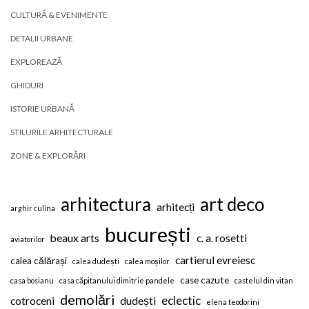
CULTURĂ & EVENIMENTE
DETALII URBANE
EXPLOREAZĂ
GHIDURI
ISTORIE URBANĂ
STILURILE ARHITECTURALE
ZONE & EXPLORĂRI
arhitectura
art deco
arhitecți
arghir culina
bucurești
beaux arts
c. a. rosetti
aviatorilor
cartierul evreiesc
calea călărași
calea dudești
calea moșilor
case cazute
casa bosianu
casa căpitanului dimitrie pandele
castelul din vitan
demolări
eclectic
cotroceni
dudești
elena teodorini