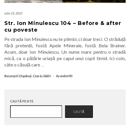
iulie 23, 2025
Str. Ion Minulescu 104 – Before & after
cu poveste
Pe strada Ion Minulescu nu te plimbi, ci doar treci. O străduță
fără pretenții, fostă Apele Minerale, fostă Bela Brainer.
Acum, doar Ion Minulescu. Un nume mare pentru o stradă
mică, ca o pălărie uriașă pe capul unui copil timid. Ici-colo,
câte o căsuță care
…
Bucureștii Dispăruți
,
Case & clădiri
-
by
andrei90
CAUTĂ PE SITE
CAUTĂ