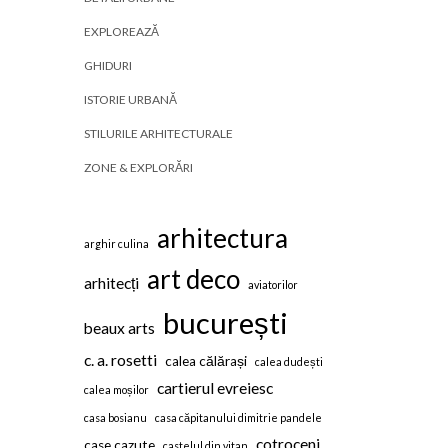
EXPLOREAZĂ
GHIDURI
ISTORIE URBANĂ
STILURILE ARHITECTURALE
ZONE & EXPLORĂRI
arhitectura
arghir culina
art deco
arhitecți
aviatorilor
bucurești
beaux arts
c. a. rosetti
calea călărași
calea dudești
cartierul evreiesc
calea moșilor
casa bosianu
casa căpitanului dimitrie pandele
cotroceni
case cazute
castelul din vitan