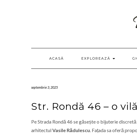
Skip
to
content
ACASĂ
EXPLOREAZĂ
G
septembrie 3, 2025
Str. Rondă 46 – o vil
Pe Strada Rondă 46 se găsește o bijuterie discretă 
arhitectul
Vasile Rădulescu
. Fațada sa oferă propo