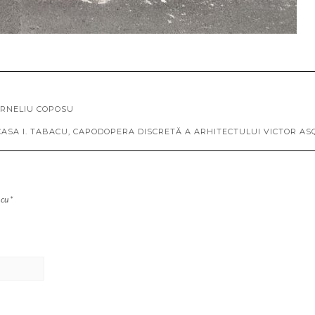
CORNELIU COPOSU
 CASA I. TABACU, CAPODOPERA DISCRETĂ A ARHITECTULUI VICTOR AS
 cu
*