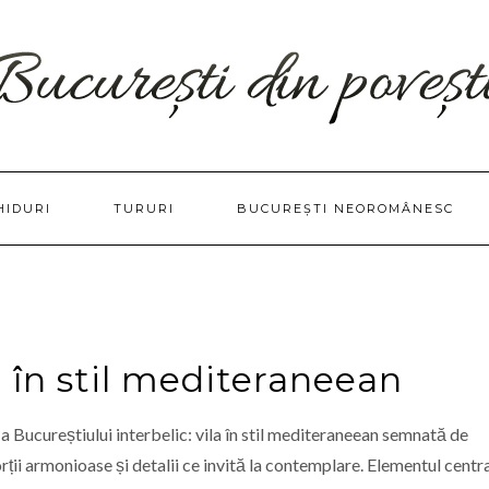
HIDURI
TURURI
BUCUREȘTI NEOROMÂNESC
ă în stil mediteraneean
a Bucureștiului interbelic: vila în stil mediteraneean semnată de
rții armonioase și detalii ce invită la contemplare. Elementul centra