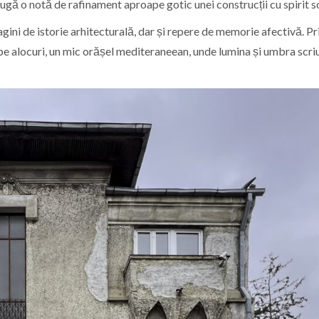
augă o notă de rafinament aproape gotic unei construcții cu spirit so
pagini de istorie arhitecturală, dar și repere de memorie afectivă. Pr
, pe alocuri, un mic orășel mediteraneean, unde lumina și umbra scri