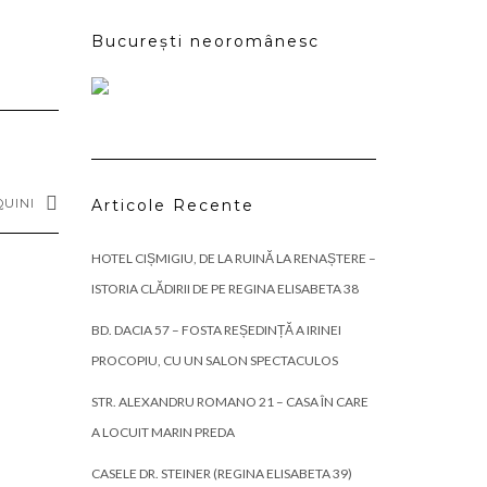
București neoromânesc
QUINI
Articole Recente
HOTEL CIȘMIGIU, DE LA RUINĂ LA RENAȘTERE –
ISTORIA CLĂDIRII DE PE REGINA ELISABETA 38
BD. DACIA 57 – FOSTA REȘEDINȚĂ A IRINEI
PROCOPIU, CU UN SALON SPECTACULOS
STR. ALEXANDRU ROMANO 21 – CASA ÎN CARE
A LOCUIT MARIN PREDA
CASELE DR. STEINER (REGINA ELISABETA 39)