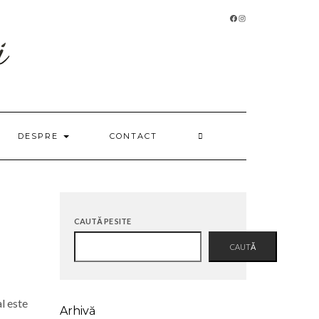
FACEBOOK
INSTAGRAM
DESPRE
CONTACT
CAUTĂ PE SITE
CAUTĂ
l este
Arhivă