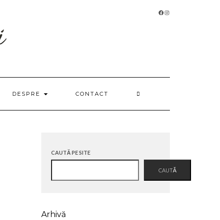
FACEBOOK
INSTAGRAM
DESPRE
CONTACT
CAUTĂ PE SITE
CAUTĂ
Arhivă