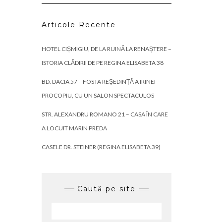
Articole Recente
HOTEL CIȘMIGIU, DE LA RUINĂ LA RENAȘTERE –
ISTORIA CLĂDIRII DE PE REGINA ELISABETA 38
BD. DACIA 57 – FOSTA REȘEDINȚĂ A IRINEI
PROCOPIU, CU UN SALON SPECTACULOS
STR. ALEXANDRU ROMANO 21 – CASA ÎN CARE
A LOCUIT MARIN PREDA
CASELE DR. STEINER (REGINA ELISABETA 39)
Caută pe site