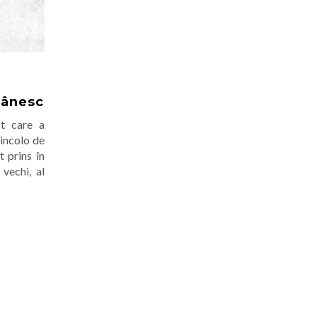
mânesc
t care a
Dincolo de
 prins în
 vechi, al