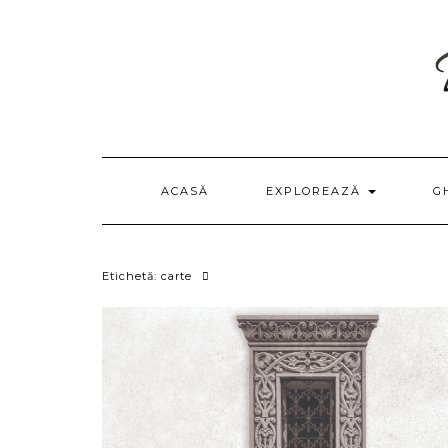
Skip
to
content
ACASĂ
EXPLOREAZĂ
G
Etichetă:
carte