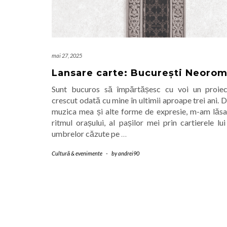
mai 27, 2025
Lansare carte: București Neoro
Sunt bucuros să împărtășesc cu voi un proiec
crescut odată cu mine în ultimii aproape trei ani. 
muzica mea și alte forme de expresie, m-am lăsat
ritmul orașului, al pașilor mei prin cartierele lui
umbrelor căzute pe
…
Cultură & evenimente
-
by
andrei90