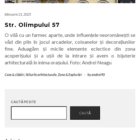
februarie 21, 2025
Str. Olimpului 57
O vilă cu un farmec aparte, unde influențele neoromânești se
văd din plin în jocul arcadelor, coloanelor și decorațiunilor
fine. Aduagăm și micile elemente eclectice din zona
acoperișului și a ușii de la intrare și avem o bijuterie
arhitecturală în inima orașului. Foto: Andrei Neagu
Case & clădiri
,
Stilurile arhitecturale
,
Zone & Explorări
-
by
andrei90
CAUTĂ PE SITE
CAUTĂ