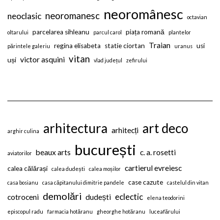
neoromânesc
neoromanesc
neoclasic
octavian
parcelarea sihleanu
piața romană
oltarului
parcul carol
plantelor
Traian
regina elisabeta
statie ciortan
usi
părintele galeriu
uranus
vitan
victor asquini
uși
vlad județul
zefirului
arhitectura
art deco
arhitecți
arghir culina
bucurești
beaux arts
c. a. rosetti
aviatorilor
cartierul evreiesc
calea călărași
calea dudești
calea moșilor
case cazute
casa bosianu
casa căpitanului dimitrie pandele
castelul din vitan
demolări
eclectic
cotroceni
dudești
elena teodorini
episcopul radu
farmacia hotăranu
gheorghe hotăranu
luceafărului