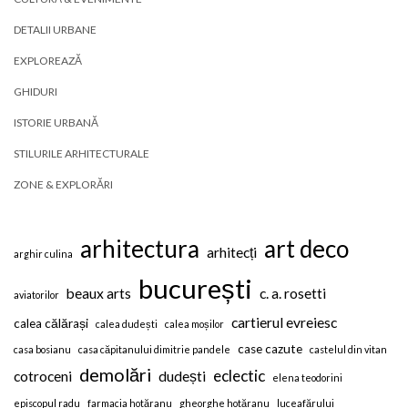
DETALII URBANE
EXPLOREAZĂ
GHIDURI
ISTORIE URBANĂ
STILURILE ARHITECTURALE
ZONE & EXPLORĂRI
arhitectura
art deco
arhitecți
arghir culina
bucurești
beaux arts
c. a. rosetti
aviatorilor
cartierul evreiesc
calea călărași
calea dudești
calea moșilor
case cazute
casa bosianu
casa căpitanului dimitrie pandele
castelul din vitan
demolări
eclectic
cotroceni
dudești
elena teodorini
episcopul radu
farmacia hotăranu
gheorghe hotăranu
luceafărului