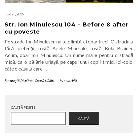
iulie 23, 2025
Str. Ion Minulescu 104 – Before & after
cu poveste
Pe strada Ion Minulescu nu te plimbi, ci doar treci. O străduță
fără pretenții, fostă Apele Minerale, fostă Bela Brainer.
Acum, doar Ion Minulescu. Un nume mare pentru o stradă
mică, ca o pălărie uriașă pe capul unui copil timid. Ici-colo,
câte o căsuță care
…
Bucureștii Dispăruți
,
Case & clădiri
-
by
andrei90
CAUTĂ PE SITE
CAUTĂ