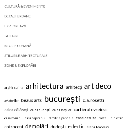
CULTURĂ & EVENIMENTE
DETALII URBANE
EXPLOREAZĂ
GHIDURI
ISTORIE URBANĂ
STILURILE ARHITECTURALE
ZONE & EXPLORĂRI
arhitectura
art deco
arhitecți
arghir culina
bucurești
beaux arts
c. a. rosetti
aviatorilor
cartierul evreiesc
calea călărași
calea dudești
calea moșilor
case cazute
casa bosianu
casa căpitanului dimitrie pandele
castelul din vitan
demolări
eclectic
cotroceni
dudești
elena teodorini