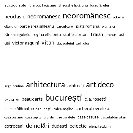
episcopul radu
farmacia hotăranu
gheorghe hotăranu
luceafărului
neoromânesc
neoromanesc
neoclasic
octavian
parcelarea sihleanu
piața romană
oltarului
parcul carol
plantelor
Traian
regina elisabeta
statie ciortan
usi
părintele galeriu
uranus
vitan
victor asquini
uși
vlad județul
zefirului
arhitectura
art deco
arhitecți
arghir culina
bucurești
beaux arts
c. a. rosetti
aviatorilor
cartierul evreiesc
calea călărași
calea dudești
calea moșilor
case cazute
casa bosianu
casa căpitanului dimitrie pandele
castelul din vitan
demolări
eclectic
cotroceni
dudești
elena teodorini