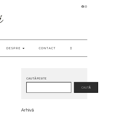
FACEBOOK
INSTAGRAM
DESPRE
CONTACT
CAUTĂ PE SITE
CAUTĂ
Arhivă