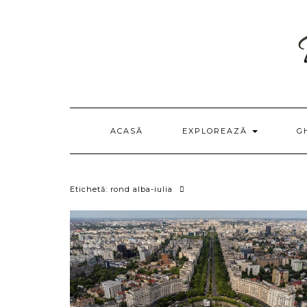
Skip
to
content
ACASĂ
EXPLOREAZĂ
G
Etichetă:
rond alba-iulia