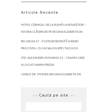
Articole Recente
HOTEL CIȘMIGIU, DE LA RUINĂ LA RENAȘTERE –
ISTORIA CLĂDIRII DE PE REGINA ELISABETA 38
BD. DACIA 57 – FOSTA REȘEDINȚĂ A IRINEI
PROCOPIU, CU UN SALON SPECTACULOS
STR. ALEXANDRU ROMANO 21 – CASA ÎN CARE
A LOCUIT MARIN PREDA
CASELE DR. STEINER (REGINA ELISABETA 39)
Caută pe site