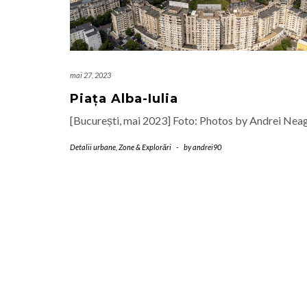
mai 27, 2023
Piața Alba-Iulia
[București, mai 2023] Foto: Photos by Andrei Nea
Detalii urbane
,
Zone & Explorări
-
by
andrei90