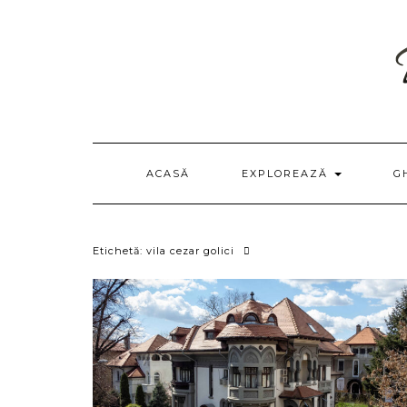
Skip
to
content
ACASĂ
EXPLOREAZĂ
G
Etichetă:
vila cezar golici