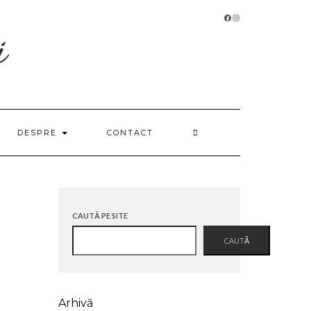
FACEBOOK
INSTAGRAM
DESPRE
CONTACT
CAUTĂ PE SITE
CAUTĂ
Arhivă