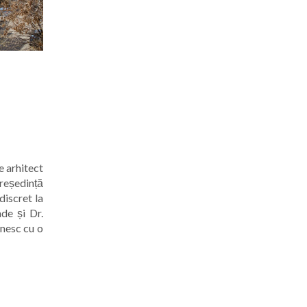
e arhitect
eședință
discret la
de și Dr.
ânesc cu o