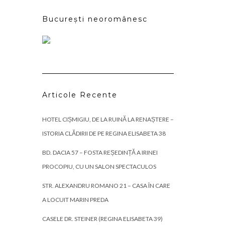
București neoromânesc
Articole Recente
HOTEL CIȘMIGIU, DE LA RUINĂ LA RENAȘTERE –
ISTORIA CLĂDIRII DE PE REGINA ELISABETA 38
BD. DACIA 57 – FOSTA REȘEDINȚĂ A IRINEI
PROCOPIU, CU UN SALON SPECTACULOS
STR. ALEXANDRU ROMANO 21 – CASA ÎN CARE
A LOCUIT MARIN PREDA
CASELE DR. STEINER (REGINA ELISABETA 39)