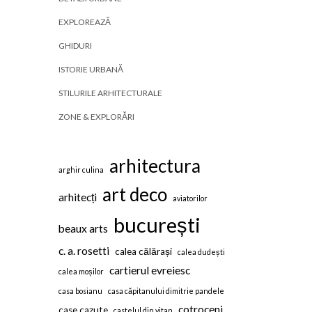
EXPLOREAZĂ
GHIDURI
ISTORIE URBANĂ
STILURILE ARHITECTURALE
ZONE & EXPLORĂRI
arhitectura
arghir culina
art deco
arhitecți
aviatorilor
bucurești
beaux arts
c. a. rosetti
calea călărași
calea dudești
cartierul evreiesc
calea moșilor
casa bosianu
casa căpitanului dimitrie pandele
cotroceni
case cazute
castelul din vitan