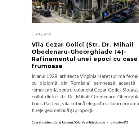
iulie 12, 2025
Vila Cezar Golici (Str. Dr. Mihail
Obedenaru-Gheorghiade 14)-
Rafinamentul unei epoci cu case
frumoase
În anul 1928, arhitecta Virginia Haret (prima femei
cu diplomă din România) semnează această r
remarcabilă pentru colonelul Cezar Golici. Situată 
colțul dintre str. Dr. Mihail Obedenaru-Gheorghia
Louis Pasteur, vila îmbină eleganța stilului neorom
finețe geometrică și proporții
…
Case & clădiri
,
Istorie Urbană
,
Stilurile arhitecturale
-
by
andrei90